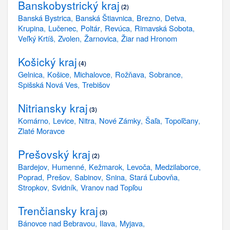
Banskobystrický kraj
2
Banská Bystrica
Banská Štiavnica
Brezno
Detva
Krupina
Lučenec
Poltár
Revúca
Rimavská Sobota
Veľký Krtíš
Zvolen
Žarnovica
Žiar nad Hronom
Košický kraj
4
Gelnica
Košice
Michalovce
Rožňava
Sobrance
Spišská Nová Ves
Trebišov
Nitriansky kraj
3
Komárno
Levice
Nitra
Nové Zámky
Šaľa
Topoľčany
Zlaté Moravce
Prešovský kraj
2
Bardejov
Humenné
Kežmarok
Levoča
Medzilaborce
Poprad
Prešov
Sabinov
Snina
Stará Ľubovňa
Stropkov
Svidník
Vranov nad Topľou
Trenčiansky kraj
3
Bánovce nad Bebravou
Ilava
Myjava