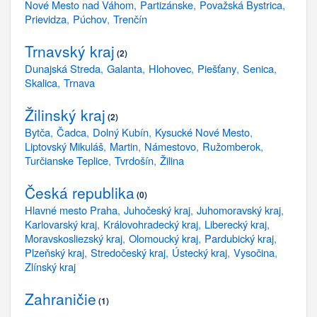
Nové Mesto nad Váhom
Partizánske
Považská Bystrica
Prievidza
Púchov
Trenčín
Trnavský kraj
2
Dunajská Streda
Galanta
Hlohovec
Piešťany
Senica
Skalica
Trnava
Žilinský kraj
2
Bytča
Čadca
Dolný Kubín
Kysucké Nové Mesto
Liptovský Mikuláš
Martin
Námestovo
Ružomberok
Turčianske Teplice
Tvrdošín
Žilina
Česká republika
0
Hlavné mesto Praha
Juhočeský kraj
Juhomoravský kraj
Karlovarský kraj
Královohradecký kraj
Liberecký kraj
Moravskosliezský kraj
Olomoucký kraj
Pardubický kraj
Plzeňský kraj
Stredočeský kraj
Ústecký kraj
Vysočina
Zlínský kraj
Zahraničie
1