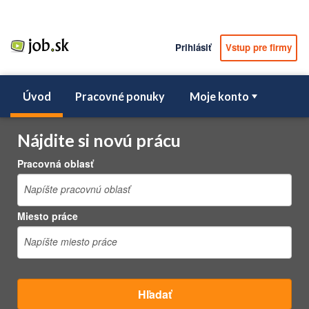
Prihlásiť
Vstup pre firmy
Úvod
Pracovné ponuky
Moje konto
Nájdite si novú prácu
Pracovná oblasť
Miesto práce
Hľadať