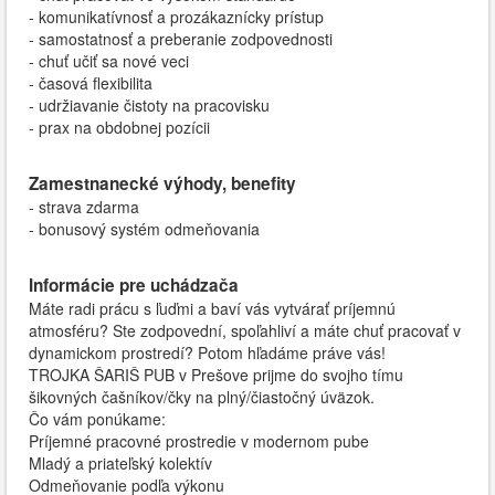
- komunikatívnosť a prozákaznícky prístup
- samostatnosť a preberanie zodpovednosti
- chuť učiť sa nové veci
- časová flexibilita
- udržiavanie čistoty na pracovisku
- prax na obdobnej pozícii
Zamestnanecké výhody, benefity
- strava zdarma
- bonusový systém odmeňovania
Informácie pre uchádzača
Máte radi prácu s ľuďmi a baví vás vytvárať príjemnú
atmosféru? Ste zodpovední, spoľahliví a máte chuť pracovať v
dynamickom prostredí? Potom hľadáme práve vás!
TROJKA ŠARIŠ PUB v Prešove prijme do svojho tímu
šikovných čašníkov/čky na plný/čiastočný úväzok.
Čo vám ponúkame:
Príjemné pracovné prostredie v modernom pube
Mladý a priateľský kolektív
Odmeňovanie podľa výkonu