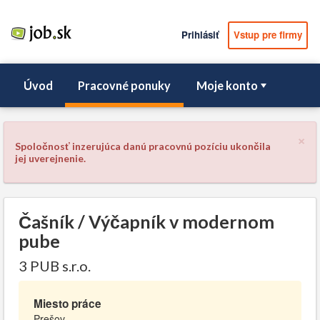
Prihlásiť
Vstup pre firmy
Úvod
Pracovné ponuky
Moje konto
×
Spoločnosť inzerujúca danú pracovnú pozíciu ukončila
jej uverejnenie.
Čašník / Výčapník v modernom
pube
3 PUB s.r.o.
Miesto práce
Prešov