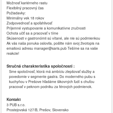
Možnosť kariérneho rastu
Flexibilný pracovný čas
Požiadavky:
Minimálny vek 18 rokov
Zodpovednosť a spoľahlivosť
Príjemné vystupovanie a komunikatívne zručnosti
Ochota učiť sa a pracovať v tíme
Skúsenosti v gastronómii sú vítané, ale nie sú podmienkou
Ak vás naša ponuka oslovila, pošlite nám svoj životopis na
emailovú adresu manager@saris.pub Tešíme sa na vaše
reakcie!
Stručná charakteristika spoločnosti :
Sme spoločnosť, ktorá má ambíciu zlepšovať služby a
povedomie v segmente gastra. Do moderného pubu s
kuchyňou v Prešove hľadáme šikovných ľudí s chuťou
pracovať v peknom podniku za férových podmienok.
Kontakt
3 PUB s.r.o.
Prostejovská 127/B, Prešov, Slovensko