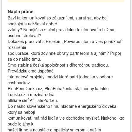
Náplň práce
Baví ťa komunikovať so zákazníkmi, starať sa, aby boli
spokojní a udržiavať dobré
vzťahy? Nebojíš sa s nimi pravidelne telefonovať a tiež sa
osobne stretávať?
Dokážeš pracovať s Excelom, Powerpointom a vieš ponúknuť
rozšírenie
spolupráce, ktorá zdvihne obraty partnerom a aj nám? Pripoj
sa do nášho tímu.
Sme stabilná česká spoločnosť s dlhoročnou tradíciou.
Prevádzkujeme úspešné
internetové projekty, medzi ktoré patrí jednotka v odbore
cashbackov
PlnáPeneženka.cz, PlnáPeňaženka.sk, módny katalóg
Lookio.cz a mezinárodná
affiliate sieť AffiliatePort.eu.
Do nášho slovenského tímu hľadáme energického človeka,
ktorý sa nebojí
komunikovať, má rád ľudí a vie obchodne myslieť. Niekoho, kto
bude lojálny k
našej firme a neustále empatický smerom k našim