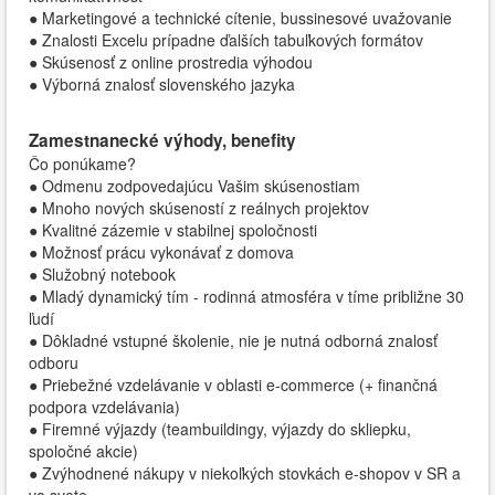
● Marketingové a technické cítenie, bussinesové uvažovanie
● Znalosti Excelu prípadne ďalších tabuľkových formátov
● Skúsenosť z online prostredia výhodou
● Výborná znalosť slovenského jazyka
Zamestnanecké výhody, benefity
Čo ponúkame?
● Odmenu zodpovedajúcu Vašim skúsenostiam
● Mnoho nových skúseností z reálnych projektov
● Kvalitné zázemie v stabilnej spoločnosti
● Možnosť prácu vykonávať z domova
● Služobný notebook
● Mladý dynamický tím - rodinná atmosféra v tíme približne 30
ľudí
● Dôkladné vstupné školenie, nie je nutná odborná znalosť
odboru
● Priebežné vzdelávanie v oblasti e-commerce (+ finančná
podpora vzdelávania)
● Firemné výjazdy (teambuildingy, výjazdy do skliepku,
spoločné akcie)
● Zvýhodnené nákupy v niekoľkých stovkách e-shopov v SR a