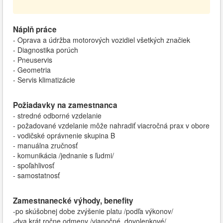
Náplň práce
- Oprava a údržba motorových vozidiel všetkých značiek
- Diagnostika porúch
- Pneuservis
- Geometria
- Servis klimatizácie
Požiadavky na zamestnanca
- stredné odborné vzdelanie
- požadované vzdelanie môže nahradiť viacročná prax v obore
- vodičské oprávnenie skupina B
- manuálna zručnosť
- komunikácia /jednanie s ľudmi/
- spoľahlivosť
- samostatnosť
Zamestnanecké výhody, benefity
-po skúšobnej dobe zvýšenie platu /podľa výkonov/
-dva krát ročne odmeny /vianočné, dovolenkové/