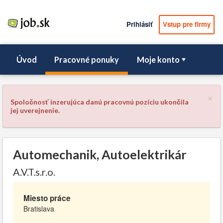
Prihlásiť
Vstup pre firmy
Úvod
Pracovné ponuky
Moje konto
×
Spoločnosť inzerujúca danú pracovnú pozíciu ukončila
jej uverejnenie.
Automechanik, Autoelektrikár
A.V.T.s.r.o.
Miesto práce
Bratislava