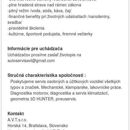
-plne hradená strava nad rámec zákona
-pitný režim /voda, sóda, káva, čaj/
-finančné benefity pri životných udalostiach /narodeniny,
svadba/
-pravidelné školenia
-kultúrne, športové podujatia, firemné večierky
Informácie pre uchádzača
Uchádzačov prosíme zaslať životopis na
autoservisavt@gmail.com
Stručná charakteristika spoločnosti :
Poskytujeme servis osobných a úžitkových vozidiel všetkých
typov a značiek. Mechanické, klampiarske, lakovnícke práce.
Diagnostika motorov, diagnostika a servis klimatizácií,
geometria 3D HUNTER, pneuservis.
Kontakt
A.V.T.s.r.o.
Horská 14, Bratislava, Slovensko