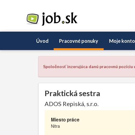
Úvod
Pracovné ponuky
Moje konto
Spoločnosť inzerujúca danú pracovnú pozíciu u
Praktická sestra
ADOS Repiská, s.r.o.
Miesto práce
Nitra