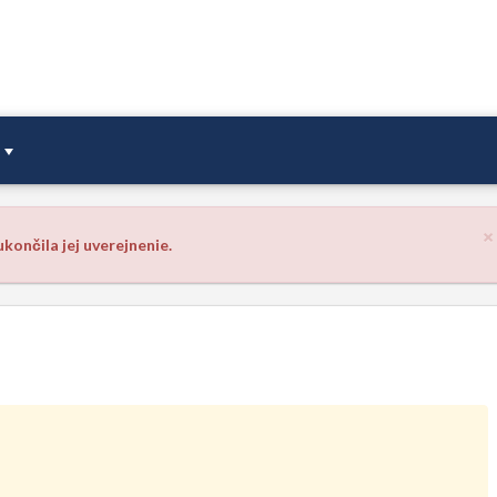
×
končila jej uverejnenie.