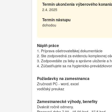
Termín ukončenia výberového konani
2.4. 2025
Termín nástupu
dohodou
Náplň práce
1. Príprava ošetrovateľskej dokumentácie
2. Ste zodpovedná za evidenciu komplexnej ošet
3. Zodpovedáte za lieky a správne uloženie a h
4. Zúčastňujete sa na hygienicko-prevádzkovo
Požiadavky na zamestnanca
Zručnosti PC - word, excel
vodičský preukaz
Zamestnanecké výhody, benefity
Dvakrát ročně odmeny.
Pracovná doba 7,00 - 15,00 hod - 37,5 hod.