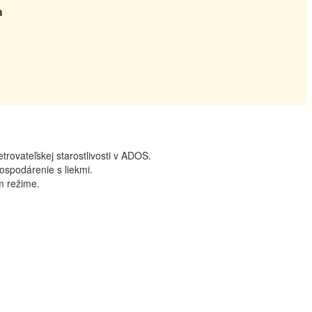
a
rovateľskej starostlivosti v ADOS.
ospodárenie s liekmi.
m režime.