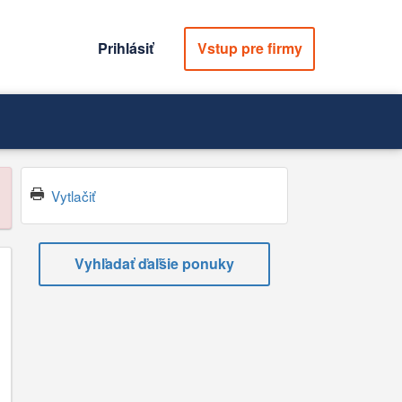
Prihlásiť
Vstup pre firmy
Vytlačiť
Vyhľadať ďaľšie ponuky