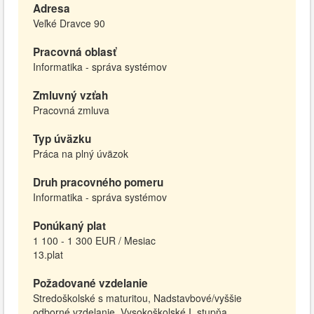
Adresa
Veľké Dravce 90
Pracovná oblasť
Informatika - správa systémov
Zmluvný vzťah
Pracovná zmluva
Typ úväzku
Práca na plný úväzok
Druh pracovného pomeru
Informatika - správa systémov
Ponúkaný plat
1 100 - 1 300 EUR / Mesiac
13.plat
Požadované vzdelanie
Stredoškolské s maturitou, Nadstavbové/vyššie
odborné vzdelanie, Vysokoškolské I. stupňa,