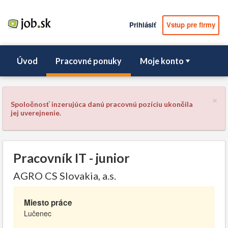
Prihlásiť
Vstup pre firmy
Úvod
Pracovné ponuky
Moje konto
×
Spoločnosť inzerujúca danú pracovnú pozíciu ukončila
jej uverejnenie.
Pracovník IT - junior
AGRO CS Slovakia, a.s.
Miesto práce
Lučenec