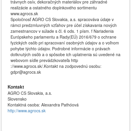
trávnych osív, dekoračných materiálov pre záhradné
realizácie a ostatného doplnkového sortimentu
www.agrocs.sk
Spoločnosť AGRO CS Slovakia, a.s. spracováva údaje v
rámci predzmluvných vzťahov pre účel získavania nových
zamestnancov v súlade s čl. 6 ods. 1 písm. f Nariadenia
Európskeho parlamentu a Rady(EÚ) 2016/679 o ochrane
fyzických osôb pri spracovaní osobných údajov a o voľnom
pohybe týchto údajov. Podrobné informácie o právach
dotknutých osôb a o spôsobe ich uplatnenia sú uvedené na
webovom sídle prevádzkovateľa http
://www.agrocs.sk/.Kontakt na zodpovednú osobu:
gdpr@agrocs.sk
Kontakt
AGRO CS Slovakia, a.s.
Slovensko
Kontaktná osoba: Alexandra Pathóová
http://www.agrocs.sk