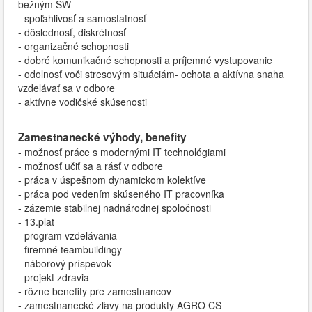
bežným SW
- spoľahlivosť a samostatnosť
- dôslednosť, diskrétnosť
- organizačné schopnosti
- dobré komunikačné schopnosti a príjemné vystupovanie
- odolnosť voči stresovým situáciám- ochota a aktívna snaha
vzdelávať sa v odbore
- aktívne vodičské skúsenosti
Zamestnanecké výhody, benefity
- možnosť práce s modernými IT technológiami
- možnosť učiť sa a rásť v odbore
- práca v úspešnom dynamickom kolektíve
- práca pod vedením skúseného IT pracovníka
​​- zázemie stabilnej nadnárodnej spoločnosti
​- 13.plat
​- program vzdelávania
- firemné teambuildingy
​- náborový príspevok
​- projekt zdravia
​- rôzne benefity pre zamestnancov
​- zamestnanecké zľavy na produkty AGRO CS