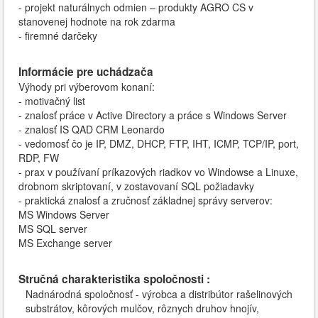
- projekt naturálnych odmien – produkty AGRO CS v
stanovenej hodnote na rok zdarma
​- firemné darčeky​
Informácie pre uchádzača
Výhody pri výberovom konaní:
- motivačný list
- znalosť práce v Active Directory a práce s Windows Server
- znalosť IS QAD CRM Leonardo
- vedomosť čo je IP, DMZ, DHCP, FTP, IHT, ICMP, TCP/IP, port,
RDP, FW
- prax v používaní príkazových riadkov vo Windowse a Linuxe,
drobnom skriptovaní, v zostavovaní SQL požiadavky
- praktická znalosť a zručnosť základnej správy serverov:
MS Windows Server
MS SQL server
MS Exchange server
Stručná charakteristika spoločnosti :
Nadnárodná spoločnosť - výrobca a distribútor rašelinových
substrátov, kôrových mulčov, rôznych druhov hnojív,