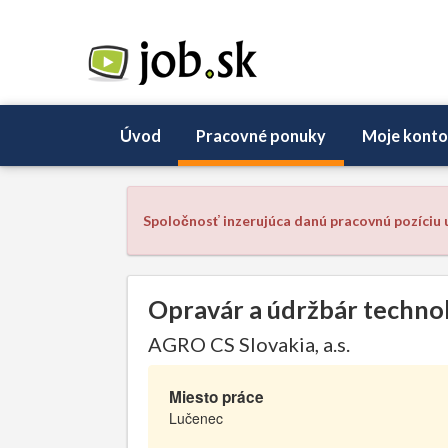
Úvod
Pracovné ponuky
Moje konto
Spoločnosť inzerujúca danú pracovnú pozíciu u
Opravár a údržbár technol
AGRO CS Slovakia, a.s.
Miesto práce
Lučenec