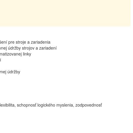
ení pre stroje a zariadenia
vnej údržby strojov a zariadení
atizovanej linky
i
vnej údržby
lexibilita, schopnosť logického myslenia, zodpovednosť