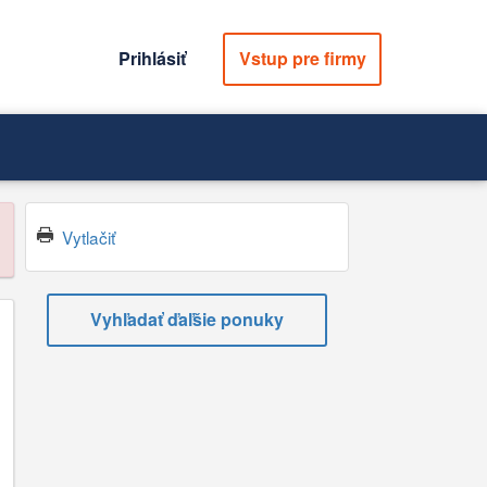
Prihlásiť
Vstup pre firmy
Vytlačiť
Vyhľadať ďaľšie ponuky