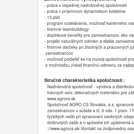
​​- práca v úspešnej nadnárodnej spoločnosti
​​- práca v príjemnom dynamickom kolektíve
​​- 13.plat
​​- program vzdelávania, možnosť kariérneho ras
​​- firemné teambuildingy
​​- doplnkové benefity pre zamestnancov, ako nap
​​- projekt naturálnych odmien a ďalšie zames
​​- firemné darčeky pri životných a pracovných j
​​ zamestnancov
​​- možnosť podieľať sa na rozvoji spoločnosti p
​​ s možnosťou získať finančnú odmenu za najle
Stručná charakteristika spoločnosti :
Nadnárodná spoločnosť - výrobca a distribúto
trávnych osív, dekoračných materiálov pre zá
www.agrocs.sk
Spoločnosť AGRO CS Slovakia, a.s. spracováv
zamestnancov v súlade s čl. 6 ods. 1 písm. 
fyzických osôb pri spracovaní osobných údaj
dotknutých osôb a o spôsobe ich uplatnenia 
://www.agrocs.sk/.Kontakt na zodpovednú os