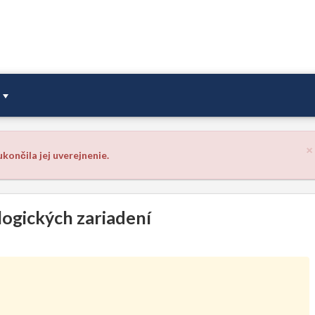
×
končila jej uverejnenie.
ogických zariadení