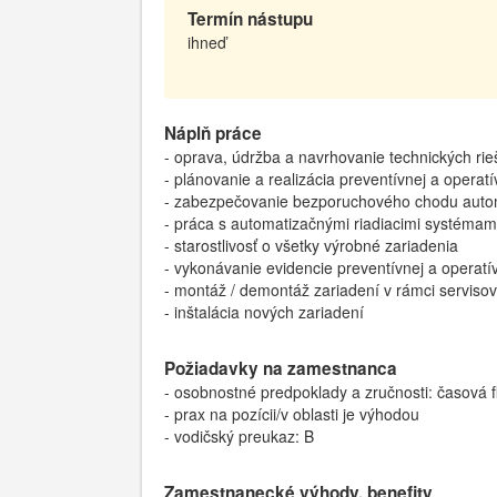
Termín nástupu
ihneď
Náplň práce
- oprava, údržba a navrhovanie technických rieš
- plánovanie a realizácia preventívnej a operatí
- zabezpečovanie bezporuchového chodu autom
- práca s automatizačnými riadiacimi systémam
- starostlivosť o všetky výrobné zariadenia
- vykonávanie evidencie preventívnej a operatí
- montáž / demontáž zariadení v rámci servisov
- inštalácia nových zariadení
Požiadavky na zamestnanca
- osobnostné predpoklady a zručnosti: časová f
- prax na pozícii/v oblasti je výhodou
- vodičský preukaz: B
Zamestnanecké výhody, benefity