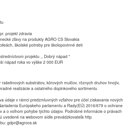
tu
r. projekt zdravia
tnanecké zľavy na produkty AGRO CS Slovakia
ubileách, školské potreby pre školopovinné deti
rostredníctvom projektu ,, Dobrý nápad "
pší nápad roka vo výške 2 000 EUR​
r rašelinových substrátov, kôrových mulčov, rôznych druhov hnojív,
hradné realizácie a ostatného doplnkového sortimentu
a údaje v rámci predzmluvných vzťahov pre účel získavania nových
f Nariadenia Európskeho parlamentu a Rady(EÚ) 2016/679 o ochrane
ov a o voľnom pohybe týchto údajov. Podrobné informácie o právach
sú uvedené na webovom sídle prevádzkovateľa http
obu: gdpr@agrocs.sk