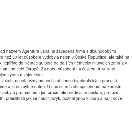
 pod názvem Agentura Jana, je zavedená firma s dlouhodobými
e než 30 let působení vydobyla nejen v České Republice, ale také na
ty nejdříve do Německa, poté do dalších německy mluvících zemí a v
inami po celé Evropě. Za dobu působení na českém trhu jsme
 zájemkyním a zájemcům.
ta služeb, ochota vždy pomoci a absence byrokratických procesů –
eme a je nezbytně nutné. U nás se můžete spolehnout na korektní,
r pobytů pro nás není jen práce, ale především poslání, protože
ní příležitostí jak se naučit jazyk, poznat jinou kulturu a najít nové