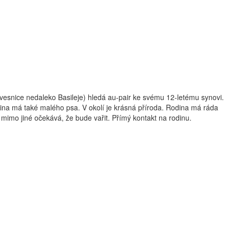
vesnice nedaleko Basileje) hledá au-pair ke svému 12-letému synovi.
dina má také malého psa. V okolí je krásná příroda. Rodina má ráda
e mimo jiné očekává, že bude vařit. Přímý kontakt na rodinu.