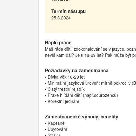
Termín nástupu
25.3.2024
Náplň práce
Máš ráda děti, zdokonalování se v jazyce, pozn
nevíš kam dál? Je ti 18-29 let? Pak může být p
Požiadavky na zamestnanca
• Dívka věk 18-29 let
• Minimální jazyková úroveň: mírně pokročilý (
• Čistý trestní rejstřík
• Praxe hlídání dětí (např.sourozenců)
• Korektní jednání
Zamestnanecké výhody, benefity
• Kapesné
• Ubytování
• Stravu