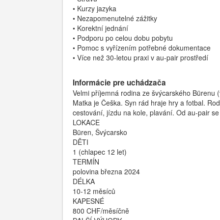
• Kurzy jazyka
• Nezapomenutelné zážitky
• Korektní jednání
• Podporu po celou dobu pobytu
• Pomoc s vyřízením potřebné dokumentace
• Více než 30-letou praxi v au-pair prostředí
Informácie pre uchádzača
Velmi příjemná rodina ze švýcarského Bürenu (
Matka je Češka. Syn rád hraje hry a fotbal. Ro
cestování, jízdu na kole, plavání. Od au-pair s
LOKACE
Büren, Švýcarsko
DĚTI
1 (chlapec 12 let)
TERMÍN
polovina března 2024
DÉLKA
10-12 měsíců
KAPESNÉ
800 CHF/měsíčně