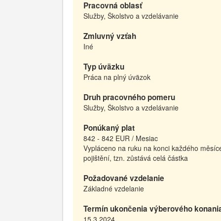
Pracovná oblasť
Služby, Školstvo a vzdelávanie
Zmluvný vzťah
Iné
Typ úväzku
Práca na plný úväzok
Druh pracovného pomeru
Služby, Školstvo a vzdelávanie
Ponúkaný plat
842 - 842 EUR / Mesiac
Vypláceno na ruku na konci každého měsíce.
pojištění, tzn. zůstává celá částka
Požadované vzdelanie
Základné vzdelanie
Termín ukončenia výberového konani
15.3.2024