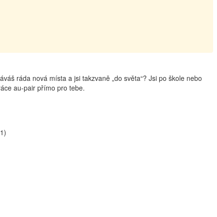
áváš ráda nová místa a jsi takzvaně „do světa“? Jsi po škole nebo
ráce au-pair přímo pro tebe.
B1)