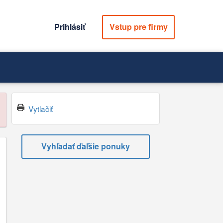
Prihlásiť
Vstup pre firmy
Vytlačiť
Vyhľadať ďaľšie ponuky