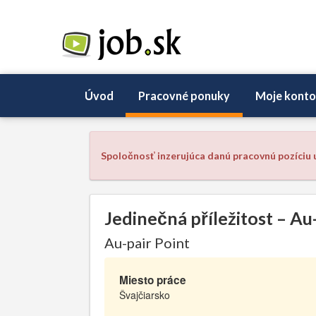
Úvod
Pracovné ponuky
Moje konto
Spoločnosť inzerujúca danú pracovnú pozíciu u
Jedinečná příležitost – Au
Au-pair Point
Miesto práce
Švajčiarsko