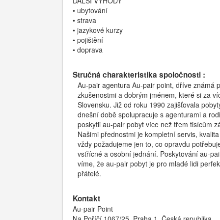
DALŠÍ VÝHODY
• ubytování
• strava
• jazykové kurzy
• pojištění
• doprava
Stručná charakteristika spoločnosti :
Au-pair agentura Au-pair point, dříve známá
zkušenostmi a dobrým jménem, které si za víc
Slovensku. Již od roku 1990 zajišťovala poby
dnešní době spolupracuje s agenturami a rod
poskytli au-pair pobyt více než třem tisícům
Našimi přednostmi je kompletní servis, kvali
vždy požadujeme jen to, co opravdu potřebuj
vstřícné a osobní jednání. Poskytování au-pai
víme, že au-pair pobyt je pro mladé lidi perfekt
přátelé.
Kontakt
Au-pair Point
Na Poříčí 1067/25, Praha 1, Česká republika