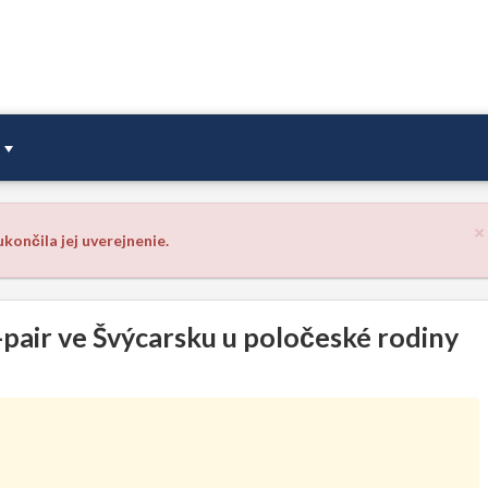
×
končila jej uverejnenie.
-pair ve Švýcarsku u poločeské rodiny