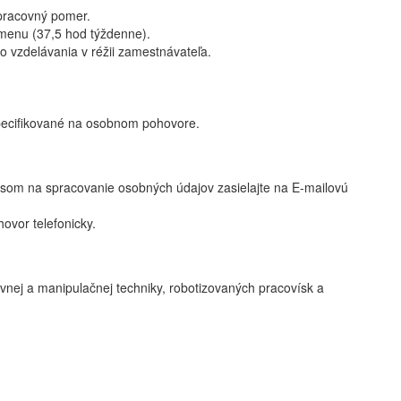
 pracovný pomer.
menu (37,5 hod týždenne).
 vzdelávania v réžii zamestnávateľa.
pecifikované na osobnom pohovore.
asom na spracovanie osobných údajov zasielajte na E-mailovú
ovor telefonicky.
avnej a manipulačnej techniky, robotizovaných pracovísk a