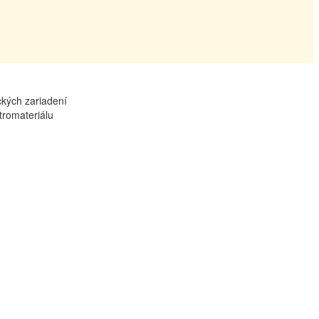
ckých zariadení
tromateriálu