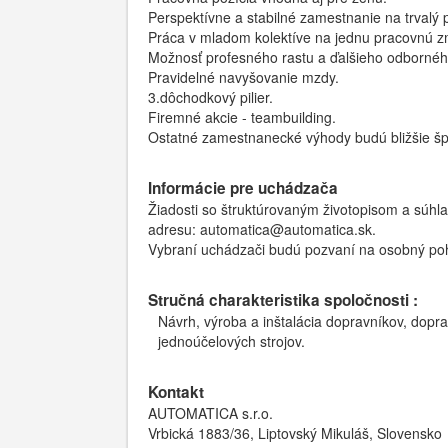
Perspektívne a stabilné zamestnanie na trvalý
Práca v mladom kolektíve na jednu pracovnú z
Možnosť profesného rastu a ďalšieho odborného
Pravidelné navyšovanie mzdy.
3.dôchodkový pilier.
Firemné akcie - teambuilding.
Ostatné zamestnanecké výhody budú bližšie š
Informácie pre uchádzača
Žiadosti so štruktúrovaným životopisom a súhl
adresu: automatica@automatica.sk.
Vybraní uchádzači budú pozvaní na osobný poh
Stručná charakteristika spoločnosti :
Návrh, výroba a inštalácia dopravníkov, dopr
jednoúčelových strojov.
Kontakt
AUTOMATICA s.r.o.
Vrbická 1883/36, Liptovský Mikuláš, Slovensko