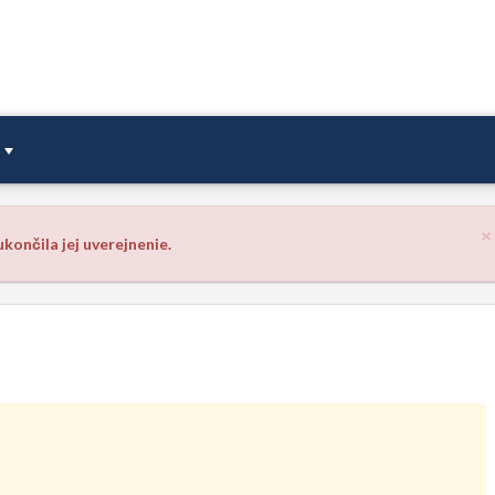
×
končila jej uverejnenie.