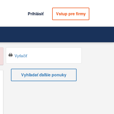
Prihlásiť
Vstup pre firmy
Vytlačiť
Vyhľadať ďaľšie ponuky