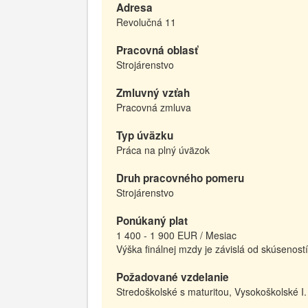
Adresa
Revolučná 11
Pracovná oblasť
Strojárenstvo
Zmluvný vzťah
Pracovná zmluva
Typ úväzku
Práca na plný úväzok
Druh pracovného pomeru
Strojárenstvo
Ponúkaný plat
1 400 - 1 900 EUR / Mesiac
Výška finálnej mzdy je závislá od skúseností
Požadované vzdelanie
Stredoškolské s maturitou, Vysokoškolské I.