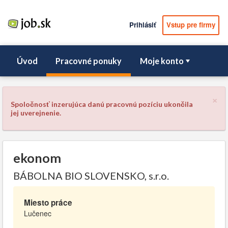
Prihlásiť
Vstup pre firmy
Úvod
Pracovné ponuky
Moje konto
×
Spoločnosť inzerujúca danú pracovnú pozíciu ukončila
jej uverejnenie.
ekonom
BÁBOLNA BIO SLOVENSKO, s.r.o.
Miesto práce
Lučenec