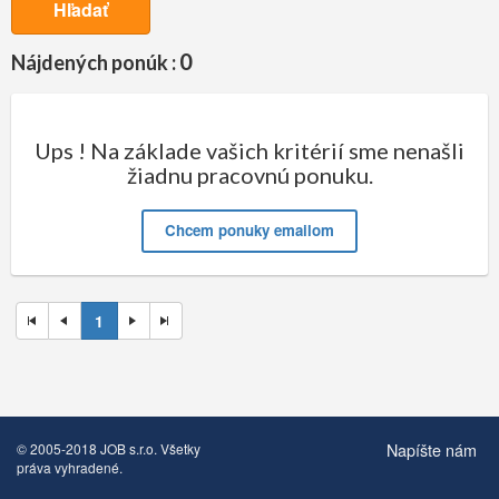
Hľadať
0
Nájdených ponúk :
Ups ! Na základe vašich kritérií sme nenašli
žiadnu pracovnú ponuku.
Chcem ponuky emailom
1
Napíšte nám
© 2005-2018 JOB s.r.o. Všetky
práva vyhradené.