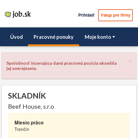
Prihlásiť
Vstup pre firmy
Úvod
Pracovné ponuky
Moje konto
×
Spoločnosť inzerujúca danú pracovnú pozíciu ukončila
jej uverejnenie.
SKLADNÍK
Beef House, s.r.o
Miesto práce
Trenčín