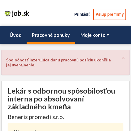
Prihlásiť
Vstup pre firmy
Úvod
Pracovné ponuky
Moje konto
×
Spoločnosť inzerujúca danú pracovnú pozíciu ukončila
jej uverejnenie.
Lekár s odbornou spôsobilosťou
interna po absolvovaní
základného kmeňa
Beneris promedi s.r.o.