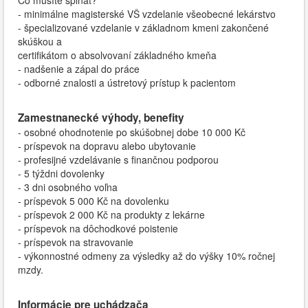
Čo musíte spĺňať?
- minimálne magisterské VŠ vzdelanie všeobecné lekárstvo
- špecializované vzdelanie v základnom kmeni zakončené
skúškou a
certifikátom o absolvovaní základného kmeňa
- nadšenie a zápal do práce
- odborné znalosti a ústretový prístup k pacientom
Zamestnanecké výhody, benefity
- osobné ohodnotenie po skúšobnej dobe 10 000 Kč
- príspevok na dopravu alebo ubytovanie
- profesijné vzdelávanie s finančnou podporou
- 5 týždni dovolenky
- 3 dni osobného voľna
- príspevok 5 000 Kč na dovolenku
- príspevok 2 000 Kč na produkty z lekárne
- príspevok na dôchodkové poistenie
- príspevok na stravovanie
- výkonnostné odmeny za výsledky až do výšky 10% ročnej
mzdy.
Informácie pre uchádzača