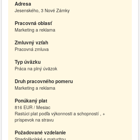
Adresa
Jesenského, 3 Nové Zámky
Pracovná oblasť
Marketing a reklama
Zmluvný vzťah
Pracovná zmluva
Typ úväzku
Práca na plný úväzok
Druh pracovného pomeru
Marketing a reklama
Ponúkaný plat
816 EUR / Mesiac
Rastúci plat podľa výkonnosti a schopností , +
príspevok na stravu
Požadované vzdelanie
Stredoškolské s maturitou