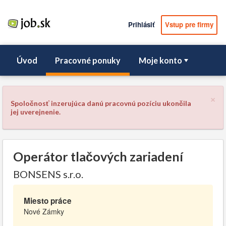
Prihlásiť
Vstup pre firmy
Úvod
Pracovné ponuky
Moje konto
×
Spoločnosť inzerujúca danú pracovnú pozíciu ukončila
jej uverejnenie.
Operátor tlačových zariadení
BONSENS s.r.o.
Miesto práce
Nové Zámky