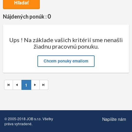
Hľadať
0
Nájdených ponúk :
Ups ! Na základe vašich kritérií sme nenašli
žiadnu pracovnú ponuku.
Chcem ponuky emailom
1
Napíšte nám
© 2005-2018 JOB s.r.o. Všetky
práva vyhradené.