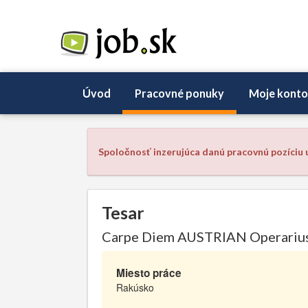
Úvod
Pracovné ponuky
Moje konto
Spoločnosť inzerujúca danú pracovnú pozíciu u
Tesar
Carpe Diem AUSTRIAN Operari
Miesto práce
Rakúsko