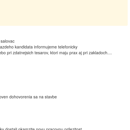
 salovac
kazdeho kandidata informujeme telefonicky
o pri zdatnejsich tesarov, ktori maju prax aj pri zakladoch....
uroven dohovorenia sa na stavbe
y dostali okamzite novu pracovnu prilezitost