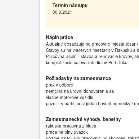
Termín nástupu
30.9.2021
Náplň práce
Aktualne obsadzujeme pracovne miesta tesar -
Stavby su na viacerych miestach v Rakusku a 
Pracovna napln - stavba a renovacie krovov, aleb
kompletizacia salovacich dielov Peri Doka
Požiadavky na zamestnanca
prax v odbore
nemcina na urovni dohovorenia sa
vlasne motorove vozidlo
pozor - v partii musi jeden hovorit nemecky / 
Zamestnanecké výhody, benefity
rakuska pracovna zmluva
praca na plny uvazok
dbame na to, aby pracovnici po skonceni zakazk