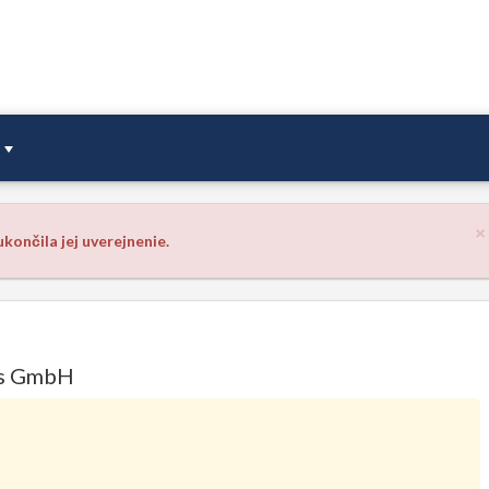
×
končila jej uverejnenie.
us GmbH