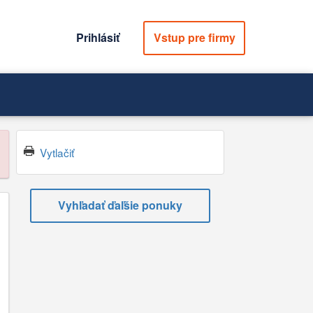
Prihlásiť
Vstup pre firmy
Vytlačiť
Vyhľadať ďaľšie ponuky