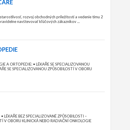
CARE
arostlivosť, rozvoj obchodných príležitostí a vedenie tímu 2
ravidelne navštevovať kľúčových zákazníkov ...
OPEDIE
IE A ORTOPEDIE: • LÉKAŘE SE SPECIALIZOVANOU
AŘE SE SPECIALIZOVANOU ZPŮSOBILOSTÍ V OBORU
 LÉKAŘE BEZ SPECIALIZOVANÉ ZPŮSOBILOSTI –
TÍ V OBORU KLINICKÁ NEBO RADIAČNÍ ONKOLOGIE