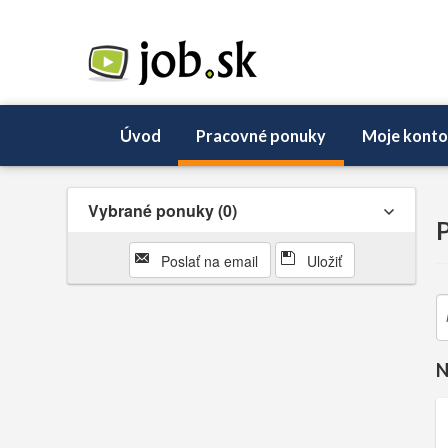
Úvod
Pracovné ponuky
Moje konto
Vybrané ponuky
0
Poslať na email
Uložiť
N