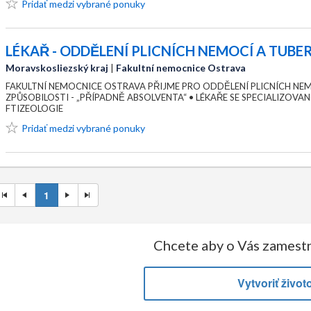
Pridať medzi vybrané ponuky
LÉKAŘ - ODDĚLENÍ PLICNÍCH NEMOCÍ A TUB
Moravskosliezský kraj
|
Fakultní nemocnice Ostrava
FAKULTNÍ NEMOCNICE OSTRAVA PŘIJME PRO ODDĚLENÍ PLICNÍCH NEM
ZPŮSOBILOSTI - „PŘÍPADNĚ ABSOLVENTA“ • LÉKAŘE SE SPECIALIZOV
FTIZEOLOGIE
Pridať medzi vybrané ponuky
1
Chcete aby o Vás zamestn
Vytvoriť život