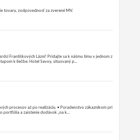
anie tovaru, zodpovednosť za zverené MV.
rdci Františkových Lázní! Pridajte sa k nášmu tímu v jednom z
tupom k liečbe. Hotel Savoy, situovaný p...
ivých procesov až po realizáciu. • Poradenstvo zákazníkom pri
 portfólia a zaistenie dodávok „na k...