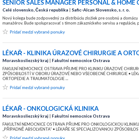
SENIOR SALES MANAGER PERSONAL & HOME 
Celé slovensko, Česká republika
|
Safic-Alcan Slovensko, s. r. o.
Nový kolega bude zodpovedný za distribúciu zložiek pre osobnú a domácu st
manažérov. Bude spolupracovať s tímom zákazníckeho servisu a regulácie, p
Pridať medzi vybrané ponuky
LÉKAŘ - KLINIKA ÚRAZOVÉ CHIRURGIE A ORT
Moravskosliezský kraj
|
Fakultní nemocnice Ostrava
FAKULNÍ NEMOCNICE OSTRAVA PŘIJME PRO KLINIKU ÚRAZOVÉ CHIRURG
ZPŮSOBILOSTÍ V OBORU ÚRAZOVÉ NEBO VŠEOBECNÉ CHIRURGIE • LÉK
ORTOPEDIE A TRAUMATOLOGIE ...
Pridať medzi vybrané ponuky
LÉKAŘ - ONKOLOGICKÁ KLINIKA
Moravskosliezský kraj
|
Fakultní nemocnice Ostrava
FAKULTNÍ NEMOCNICE OSTRAVA PŘIJME PRO ONKOLOGICKOU KLINIKU •
„PŘÍPADNĚ ABSOLVENTA“ • LÉKAŘE SE SPECIALIZOVANOU ZPŮSOBILOS
Pridať medzi vybrané ponuky