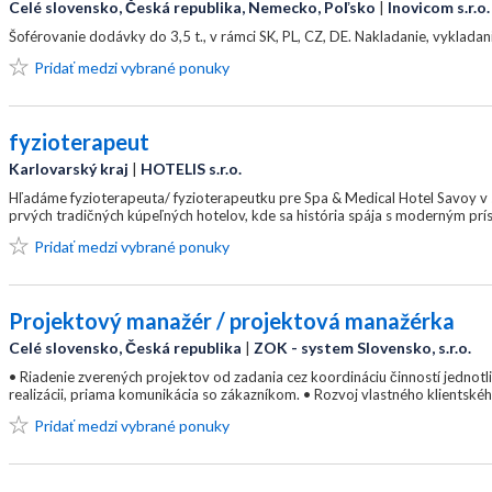
Celé slovensko, Česká republika, Nemecko, Poľsko
|
Inovicom s.r.o.
Šoférovanie dodávky do 3,5 t., v rámci SK, PL, CZ, DE. Nakladanie, vyklad
Pridať medzi vybrané ponuky
fyzioterapeut
Karlovarský kraj
|
HOTELIS s.r.o.
Hľadáme fyzioterapeuta/ fyzioterapeutku pre Spa & Medical Hotel Savoy v s
prvých tradičných kúpeľných hotelov, kde sa história spája s moderným prís
Pridať medzi vybrané ponuky
Projektový manažér / projektová manažérka
Celé slovensko, Česká republika
|
ZOK - system Slovensko, s.r.o.
• Riadenie zverených projektov od zadania cez koordináciu činností jednotl
realizácii, priama komunikácia so zákazníkom. • Rozvoj vlastného klientského
Pridať medzi vybrané ponuky