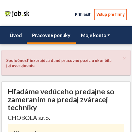
Prihlásiť
Vstup pre firmy
Úvod
Pracovné ponuky
Moje konto
×
Spoločnosť inzerujúca danú pracovnú pozíciu ukončila
jej uverejnenie.
Hľadáme vedúceho predajne so
zameraním na predaj zváracej
techniky
CHOBOLA s.r.o.