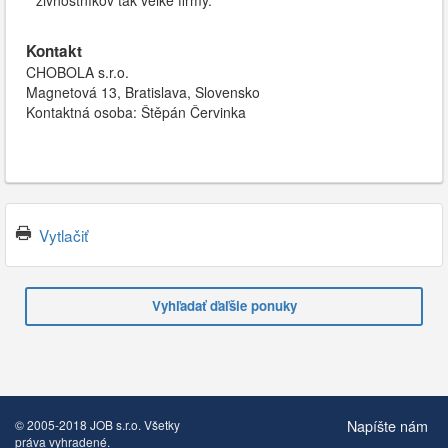
živnostníkov tak veľké firmy.
Kontakt
CHOBOLA s.r.o.
Magnetová 13, Bratislava, Slovensko
Kontaktná osoba: Štěpán Červinka
Vytlačiť
Vyhľadať ďaľšie ponuky
Napíšte nám
© 2005-2018 JOB s.r.o. Všetky
práva vyhradené.