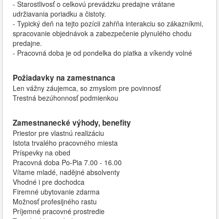
- Starostlivosť o celkovú prevádzku predajne vrátane
udržiavania poriadku a čistoty.
- Typický deň na tejto pozícii zahŕňa interakciu so zákazníkmi,
spracovanie objednávok a zabezpečenie plynulého chodu
predajne.
- Pracovná doba je od pondelka do piatka a víkendy volné
Požiadavky na zamestnanca
Len vážny záujemca, so zmyslom pre povinnosť
Trestná bezúhonnosť podmienkou
Zamestnanecké výhody, benefity
Priestor pre vlastnú realizáciu
Istota trvalého pracovného miesta
Príspevky na obed
Pracovná doba Po-Pia 7.00 - 16.00
Vítame mladé, nadějné absolventy
Vhodné i pre dochodca
Firemné ubytovanie zdarma
Možnosť profesijného rastu
Príjemné pracovné prostredie