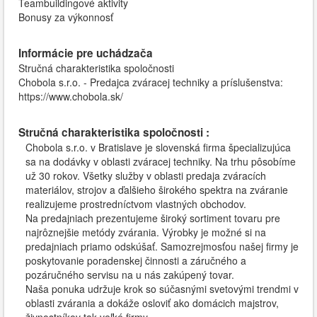
Teambuildingové aktivity
Bonusy za výkonnosť
Informácie pre uchádzača
Stručná charakteristika spoločnosti
Chobola s.r.o. - Predajca zváracej techniky a príslušenstva:
https://www.chobola.sk/
Stručná charakteristika spoločnosti :
Chobola s.r.o. v Bratislave je slovenská firma špecializujúca
sa na dodávky v oblasti zváracej techniky. Na trhu pôsobíme
už 30 rokov. Všetky služby v oblasti predaja zváracích
materiálov, strojov a ďalšieho širokého spektra na zváranie
realizujeme prostredníctvom vlastných obchodov.
Na predajniach prezentujeme široký sortiment tovaru pre
najrôznejšie metódy zvárania. Výrobky je možné si na
predajniach priamo odskúšať. Samozrejmosťou našej firmy je
poskytovanie poradenskej činnosti a záručného a
pozáručného servisu na u nás zakúpený tovar.
Naša ponuka udržuje krok so súčasnými svetovými trendmi v
oblasti zvárania a dokáže osloviť ako domácich majstrov,