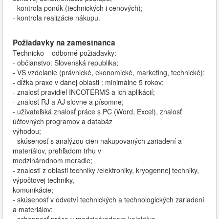
- kontrola ponúk (technických i cenových);
- kontrola realizácie nákupu.
Požiadavky na zamestnanca
Technicko – odborné požiadavky:
- občianstvo: Slovenská republika;
- VŠ vzdelanie (právnické, ekonomické, marketing, technické);
- dĺžka praxe v danej oblasti : minimálne 5 rokov;
- znalosť pravidiel INCOTERMS a ich aplikácií;
- znalosť RJ a AJ slovne a písomne;
- užívateľská znalosť práce s PC (Word, Excel), znalosť
účtovných programov a databáz
výhodou;
- skúsenosť s analýzou cien nakupovaných zariadení a
materiálov, prehľadom trhu v
medzinárodnom meradle;
- znalosti z oblasti techniky /elektroniky, kryogennej techniky,
výpočtovej techniky,
komunikácie;
- skúsenosť v odvetví technických a technologických zariadení
a materiálov;