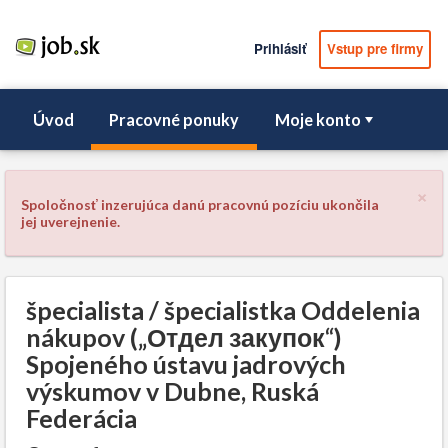
Prihlásiť
Vstup pre firmy
Úvod
Pracovné ponuky
Moje konto
×
Spoločnosť inzerujúca danú pracovnú pozíciu ukončila
jej uverejnenie.
špecialista / špecialistka Oddelenia
nákupov („Отдел закупок“)
Spojeného ústavu jadrových
výskumov v Dubne, Ruská
Federácia