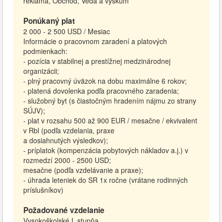
reklama, Obchod, Veda a výskum
Ponúkaný plat
2 000 - 2 500 USD / Mesiac
Informácie o pracovnom zaradení a platových
podmienkach:
- pozícia v stabilnej a prestížnej medzinárodnej
organizácii;
- plný pracovný úväzok na dobu maximálne 6 rokov;
- platená dovolenka podľa pracovného zaradenia;
- služobný byt (s čiastočným hradením nájmu zo strany
SÚJV);
- plat v rozsahu 500 až 900 EUR / mesačne / ekvivalent
v Rbl (podľa vzdelania, praxe
a dosiahnutých výsledkov);
- príplatok (kompenzácia pobytových nákladov a.j.) v
rozmedzí 2000 - 2500 USD;
mesačne (podľa vzdelávanie a praxe);
- úhrada leteniek do SR 1x ročne (vrátane rodinných
príslušníkov)
Požadované vzdelanie
Vysokoškolské I. stupňa