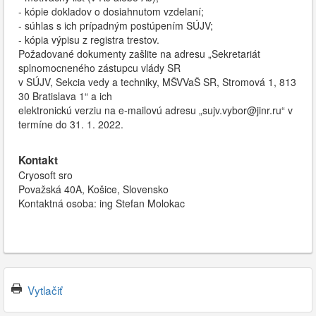
- kópie dokladov o dosiahnutom vzdelaní;
- súhlas s ich prípadným postúpením SÚJV;
- kópia výpisu z registra trestov.
Požadované dokumenty zašlite na adresu „Sekretariát
splnomocneného zástupcu vlády SR
v SÚJV, Sekcia vedy a techniky, MŠVVaŠ SR, Stromová 1, 813
30 Bratislava 1“ a ich
elektronickú verziu na e-mailovú adresu „sujv.vybor@jinr.ru“ v
termíne do 31. 1. 2022.
Kontakt
Cryosoft sro
Považská 40A, Košice, Slovensko
Kontaktná osoba: ing Stefan Molokac
Vytlačiť