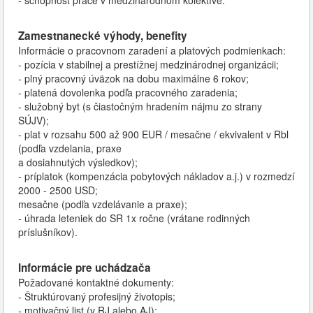
- schopnosť práce v medzinárodnom kolektíve.
Zamestnanecké výhody, benefity
Informácie o pracovnom zaradení a platových podmienkach:
- pozícia v stabilnej a prestížnej medzinárodnej organizácii;
- plný pracovný úväzok na dobu maximálne 6 rokov;
- platená dovolenka podľa pracovného zaradenia;
- služobný byt (s čiastočným hradením nájmu zo strany
SÚJV);
- plat v rozsahu 500 až 900 EUR / mesačne / ekvivalent v Rbl
(podľa vzdelania, praxe
a dosiahnutých výsledkov);
- príplatok (kompenzácia pobytových nákladov a.j.) v rozmedzí
2000 - 2500 USD;
mesačne (podľa vzdelávanie a praxe);
- úhrada leteniek do SR 1x ročne (vrátane rodinných
príslušníkov).
Informácie pre uchádzača
Požadované kontaktné dokumenty:
- Štruktúrovaný profesijný životopis;
- motivačný list (v RJ alebo AJ);