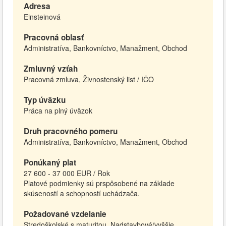
Adresa
Einsteinová
Pracovná oblasť
Administratíva, Bankovníctvo, Manažment, Obchod
Zmluvný vzťah
Pracovná zmluva, Živnostenský list / IČO
Typ úväzku
Práca na plný úväzok
Druh pracovného pomeru
Administratíva, Bankovníctvo, Manažment, Obchod
Ponúkaný plat
27 600 - 37 000 EUR / Rok
Platové podmienky sú prspôsobené na základe
skúseností a schopností uchádzača.
Požadované vzdelanie
Stredoškolské s maturitou, Nadstavbové/vyššie