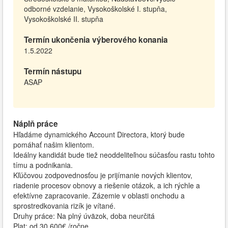
odborné vzdelanie, Vysokoškolské I. stupňa,
Vysokoškolské II. stupňa
Termín ukončenia výberového konania
1.5.2022
Termín nástupu
ASAP
Náplň práce
Hľadáme dynamického Account Directora, ktorý bude
pomáhať našim klientom.
Ideálny kandidát bude tiež neoddeliteľnou súčasťou rastu tohto
tímu a podnikania.
Kľúčovou zodpovednosťou je prijímanie nových klientov,
riadenie procesov obnovy a riešenie otázok, a ich rýchle a
efektívne zapracovanie. Zázemie v oblasti onchodu a
sprostredkovania rizík je vítané.
Druhy práce: Na plný úväzok, doba neurčitá
Plat: od 30 600€ /ročne