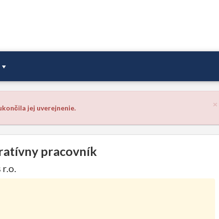
×
končila jej uverejnenie.
tratívny pracovník
r.o.