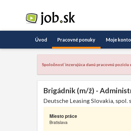
Úvod
Pracovné ponuky
Moje konto
Spoločnosť inzerujúca danú pracovnú pozíciu u
Brigádnik (m/ž) - Adminis
Deutsche Leasing Slovakia, spol. s 
Miesto práce
Bratislava