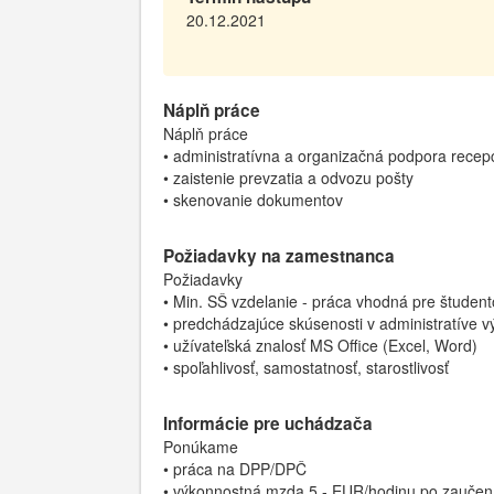
20.12.2021
Náplň práce
Náplň práce
• administratívna a organizačná podpora recep
• zaistenie prevzatia a odvozu pošty
• skenovanie dokumentov
Požiadavky na zamestnanca
Požiadavky
• Min. SŠ vzdelanie - práca vhodná pre študent
• predchádzajúce skúsenosti v administratíve 
• užívateľská znalosť MS Office (Excel, Word)
• spoľahlivosť, samostatnosť, starostlivosť
Informácie pre uchádzača
Ponúkame
• práca na DPP/DPČ
• výkonnostná mzda 5,- EUR/hodinu po zaučen