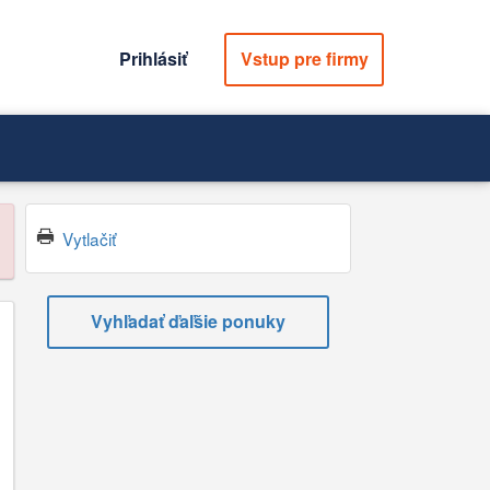
Prihlásiť
Vstup pre firmy
Vytlačiť
Vyhľadať ďaľšie ponuky