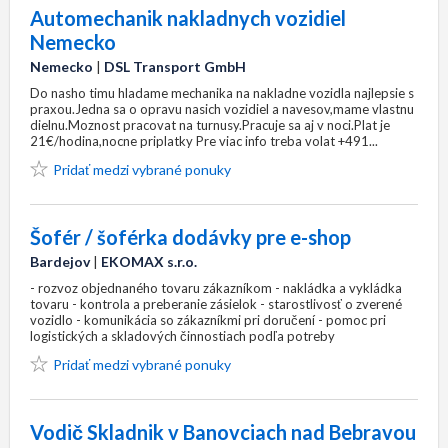
Automechanik nakladnych vozidiel
Nemecko
Nemecko
|
DSL Transport GmbH
Do nasho timu hladame mechanika na nakladne vozidla najlepsie s
praxou.Jedna sa o opravu nasich vozidiel a navesov,mame vlastnu
dielnu.Moznost pracovat na turnusy.Pracuje sa aj v noci.Plat je
21€/hodina,nocne priplatky Pre viac info treba volat +491...
Pridať medzi vybrané ponuky
Šofér / šoférka dodávky pre e-shop
Bardejov
|
EKOMAX s.r.o.
- rozvoz objednaného tovaru zákazníkom - nakládka a vykládka
tovaru - kontrola a preberanie zásielok - starostlivosť o zverené
vozidlo - komunikácia so zákazníkmi pri doručení - pomoc pri
logistických a skladových činnostiach podľa potreby
Pridať medzi vybrané ponuky
Vodič Skladnik v Banovciach nad Bebravou