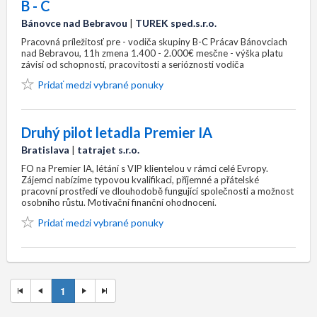
B - C
Bánovce nad Bebravou
|
TUREK sped.s.r.o.
Pracovná príležitosť pre - vodiča skupiny B-C Prácav Bánovciach
nad Bebravou, 11h zmena 1.400 - 2.000€ mesčne - výška platu
závisí od schopností, pracovitosti a serióznosti vodiča
Pridať medzi vybrané ponuky
Druhý pilot letadla Premier IA
Bratislava
|
tatrajet s.r.o.
FO na Premier IA, létání s VIP klientelou v rámci celé Evropy.
Zájemci nabízíme typovou kvalifikaci, příjemné a přátelské
pracovní prostředí ve dlouhodobě fungující společnosti a možnost
osobního růstu. Motivační finanční ohodnocení.
Pridať medzi vybrané ponuky
1