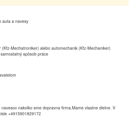
 auta a navesy
r (Kfz-Mechatroniker) alebo automechanik (Kfz-Mechaniker)
 a samostatný spôsob práce
avatelom
 a navesov nakolko sme dopravna firma.Mame vlastne dielne. V
 cisle +4915901829172