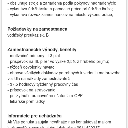
- obsluhuje stroje a zariadenia podľa pokynov nadriadených;
- vykonáva údržbárske a pomocné práce pri údržbe ihrísk;
- vykonáva rozvoz zamestnancov na miesto výkonu práce;
Požiadavky na zamestnanca
vodičský preukaz sk. B
Zamestnanecké výhody, benefity
- motivačné odmeny , 13 plat
- príspevok na III. pilier vo výške 2,5% z hrubého príjmu;
- týždeň dovolenky naviac
- obnova všetkých dokladov potrebných k vedeniu motorového
vozidla na náklady zamestnávateľa
- 37,5 hodinový týždenný pracovný čas
- príspevok na stravovanie
- poskytnutie pracovného ošatenia a OPP
- lekárske prehliadky
Informácie pre uchádzača
Ak Vás ponuka zaujala neváhajte nás kontaktovať mailom
janikova@ekovps.sk alebo telefonicky 0911420317