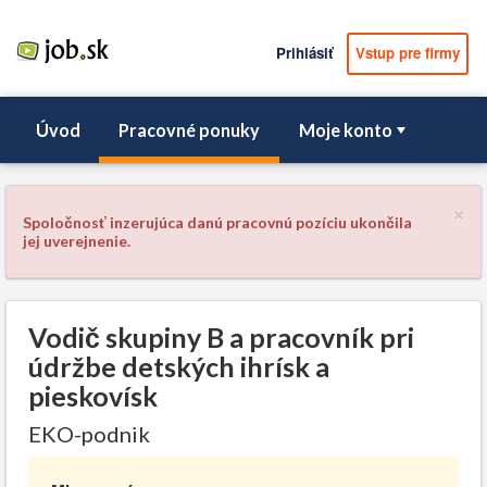
Prihlásiť
Vstup pre firmy
Úvod
Pracovné ponuky
Moje konto
×
Spoločnosť inzerujúca danú pracovnú pozíciu ukončila
jej uverejnenie.
Vodič skupiny B a pracovník pri
údržbe detských ihrísk a
pieskovísk
EKO-podnik