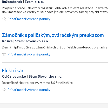
Ružomberok
|
Egem, s. r. o.
Projekčné práce - elektro v rozsahu: - obhliadka miesta realizácie - návrh t
dokumentácie vo všetkých stupňoch (štúdie, stavebný zámer, projekt stavby,
Pridať medzi vybrané ponuky
Zámočník s paličským, zváračským preukazom
Košice
|
Stem Slovensko s.r.o.
Denná náplň spočíva zo zámočníckych prác pri elektromotoroch, bránach a ž
Pridať medzi vybrané ponuky
Elektrikár
Celé slovensko
|
Stem Slovensko s.r.o.
Rozptýlené elektro opravy v rámci US Steel Košice
Pridať medzi vybrané ponuky