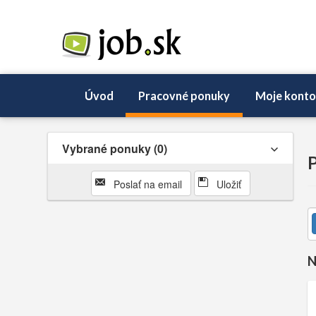
Úvod
Pracovné ponuky
Moje konto
Vybrané ponuky
0
P
Poslať na email
Uložiť
N