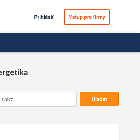
Prihlásiť
Vstup pre firmy
ergetika
Hľadať