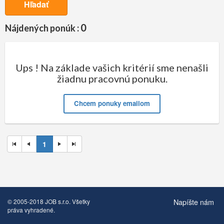
Hľadať
0
Nájdených ponúk :
Ups ! Na základe vašich kritérií sme nenašli
žiadnu pracovnú ponuku.
Chcem ponuky emailom
1
Napíšte nám
© 2005-2018 JOB s.r.o. Všetky
práva vyhradené.