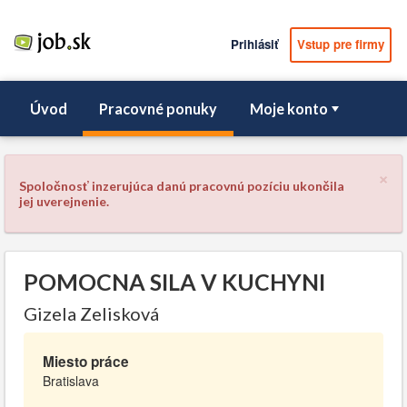
Prihlásiť
Vstup pre firmy
Úvod
Pracovné ponuky
Moje konto
×
Spoločnosť inzerujúca danú pracovnú pozíciu ukončila
jej uverejnenie.
POMOCNA SILA V KUCHYNI
Gizela Zelisková
Miesto práce
Bratislava