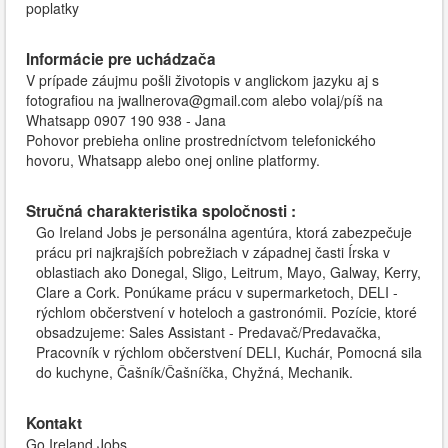
poplatky
Informácie pre uchádzača
V prípade záujmu pošli životopis v anglickom jazyku aj s
fotografiou na jwallnerova@gmail.com alebo volaj/píš na
Whatsapp 0907 190 938 - Jana
Pohovor prebieha online prostredníctvom telefonického
hovoru, Whatsapp alebo onej online platformy.
Stručná charakteristika spoločnosti :
Go Ireland Jobs je personálna agentúra, ktorá zabezpečuje
prácu pri najkrajších pobrežiach v západnej časti Írska v
oblastiach ako Donegal, Sligo, Leitrum, Mayo, Galway, Kerry,
Clare a Cork. Ponúkame prácu v supermarketoch, DELI -
rýchlom občerstvení v hoteloch a gastronómii. Pozície, ktoré
obsadzujeme: Sales Assistant - Predavač/Predavačka,
Pracovník v rýchlom občerstvení DELI, Kuchár, Pomocná sila
do kuchyne, Čašník/Čašníčka, Chyžná, Mechanik.
Kontakt
Go Ireland Jobs