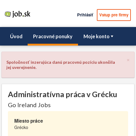
Prihlásiť
Vstup pre firmy
Úvod
Pracovné ponuky
Moje konto
×
Spoločnosť inzerujúca danú pracovnú pozíciu ukončila
jej uverejnenie.
Administratívna práca v Grécku
Go Ireland Jobs
Miesto práce
Grécko