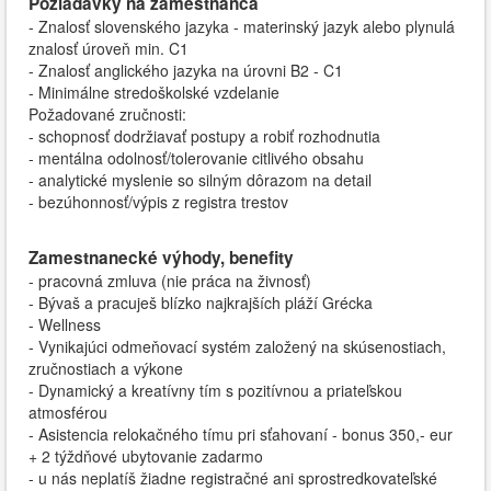
Požiadavky na zamestnanca
- Znalosť slovenského jazyka - materinský jazyk alebo plynulá
znalosť úroveň min. C1
- Znalosť anglického jazyka na úrovni B2 - C1
- Minimálne stredoškolské vzdelanie
Požadované zručnosti:
- schopnosť dodržiavať postupy a robiť rozhodnutia
- mentálna odolnosť/tolerovanie citlivého obsahu
- analytické myslenie so silným dôrazom na detail
- bezúhonnosť/výpis z registra trestov
Zamestnanecké výhody, benefity
- pracovná zmluva (nie práca na živnosť)
- Bývaš a pracuješ blízko najkrajších pláží Grécka
- Wellness
- Vynikajúci odmeňovací systém založený na skúsenostiach,
zručnostiach a výkone
- Dynamický a kreatívny tím s pozitívnou a priateľskou
atmosférou
- Asistencia relokačného tímu pri sťahovaní - bonus 350,- eur
+ 2 týždňové ubytovanie zadarmo
- u nás neplatíš žiadne registračné ani sprostredkovateľské