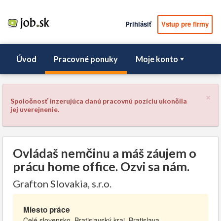
Prihlásiť
Vstup pre firmy
Úvod
Pracovné ponuky
Moje konto
×
Spoločnosť inzerujúca danú pracovnú pozíciu ukončila
jej uverejnenie.
Ovládaš nemčinu a máš záujem o
prácu home office. Ozvi sa nám.
Grafton Slovakia, s.r.o.
Miesto práce
Celé slovensko, Bratislavský kraj, Bratislava