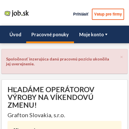
Prihlásiť
Vstup pre firmy
Úvod
Pracovné ponuky
Moje konto
×
Spoločnosť inzerujúca danú pracovnú pozíciu ukončila
jej uverejnenie.
HĽADÁME OPERÁTOROV
VÝROBY NA VÍKENDOVÚ
ZMENU!
Grafton Slovakia, s.r.o.