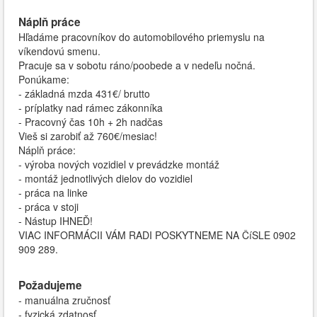
Náplň práce
Hľadáme pracovníkov do automobilového priemyslu na
víkendovú smenu.
Pracuje sa v sobotu ráno/poobede a v nedeľu nočná.
Ponúkame:
- základná mzda 431€/ brutto
- príplatky nad rámec zákonníka
- Pracovný čas 10h + 2h nadčas
Vieš si zarobiť až 760€/mesiac!
Náplň práce:
- výroba nových vozidiel v prevádzke montáž
- montáž jednotlivých dielov do vozidiel
- práca na linke
- práca v stoji
- Nástup IHNEĎ!
VIAC INFORMÁCII VÁM RADI POSKYTNEME NA ČíSLE 0902
909 289.
Požadujeme
- manuálna zručnosť
- fyzická zdatnosť