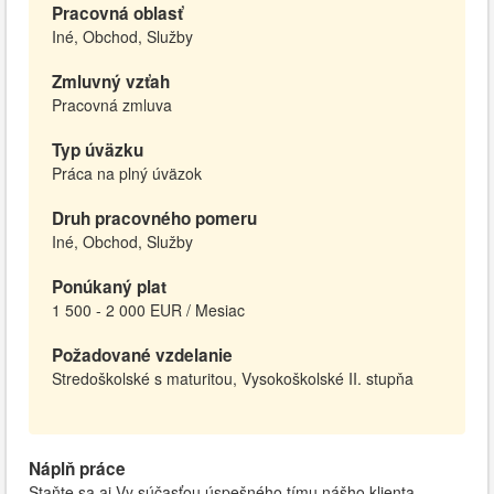
Pracovná oblasť
Iné, Obchod, Služby
Zmluvný vzťah
Pracovná zmluva
Typ úväzku
Práca na plný úväzok
Druh pracovného pomeru
Iné, Obchod, Služby
Ponúkaný plat
1 500 - 2 000 EUR / Mesiac
Požadované vzdelanie
Stredoškolské s maturitou, Vysokoškolské II. stupňa
Náplň práce
Staňte sa aj Vy súčasťou úspešného tímu nášho klienta,