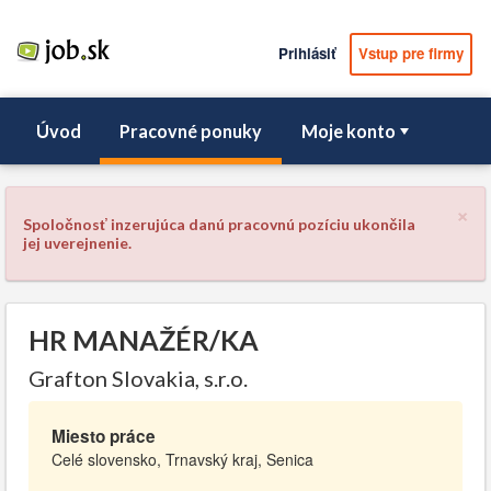
Prihlásiť
Vstup pre firmy
Úvod
Pracovné ponuky
Moje konto
×
Spoločnosť inzerujúca danú pracovnú pozíciu ukončila
jej uverejnenie.
HR MANAŽÉR/KA
Grafton Slovakia, s.r.o.
Miesto práce
Celé slovensko, Trnavský kraj, Senica