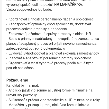
výrobnej spoločnosti na pozícii HR MANAŽÉR/KA.
Vašou zodpovednosťou bude:
- Koordinovať činnosti personálneho riadenia spoločnosti
- Zabezpečovať optimálny chod spoločnosti, dodržiavať
pracovno-právne predpisy a nariadenia
- Zostavovať požadované správy a reporty z oblasti HR
- Spolu s priamym nadriadeným novoprijatého zamestnanca
plánovať adaptačný proces pri prijatí nového zamestnanca,
zabezpečovať potrebnú dokumentáciu
- Evidovať, vyhodnocovať a plánovať školenia zamestnancov
- Plánovať a analyzovať personálne potreby spoločnosti
- Organizovať a viesť výberové procesy podľa aktuálnych
potrieb spoločnosti
Požadujeme
Kandidát by mal mať:
- Anglický jazyk v písomne aj ústnej forme minimálne na
úrovni B2- pokročilý
- Skúsenosť s prácou v personalistike a HR minimálne 3 roky
- Manažérsky prístup k práci, efektívna komunikácia a