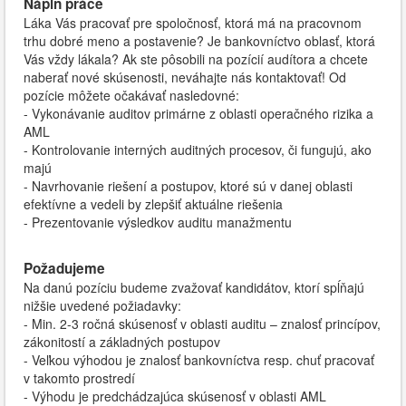
Náplň práce
Láka Vás pracovať pre spoločnosť, ktorá má na pracovnom
trhu dobré meno a postavenie? Je bankovníctvo oblasť, ktorá
Vás vždy lákala? Ak ste pôsobili na pozícií audítora a chcete
naberať nové skúsenosti, neváhajte nás kontaktovať! Od
pozície môžete očakávať nasledovné:
- Vykonávanie auditov primárne z oblasti operačného rizika a
AML
- Kontrolovanie interných auditných procesov, či fungujú, ako
majú
- Navrhovanie riešení a postupov, ktoré sú v danej oblasti
efektívne a vedeli by zlepšiť aktuálne riešenia
- Prezentovanie výsledkov auditu manažmentu
Požadujeme
Na danú pozíciu budeme zvažovať kandidátov, ktorí spĺňajú
nižšie uvedené požiadavky:
- Min. 2-3 ročná skúsenosť v oblasti auditu – znalosť princípov,
zákonitostí a základných postupov
- Veľkou výhodou je znalosť bankovníctva resp. chuť pracovať
v takomto prostredí
- Výhodu je predchádzajúca skúsenosť v oblasti AML