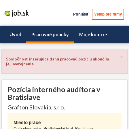
Prihlásiť
Vstup pre firmy
Úvod
Pracovné ponuky
Moje konto
×
Spoločnosť inzerujúca danú pracovnú pozíciu ukončila
jej uverejnenie.
Pozícia interného audítora v
Bratislave
Grafton Slovakia, s.r.o.
Miesto práce
Celé slovensko, Bratislavský kraj, Bratislava