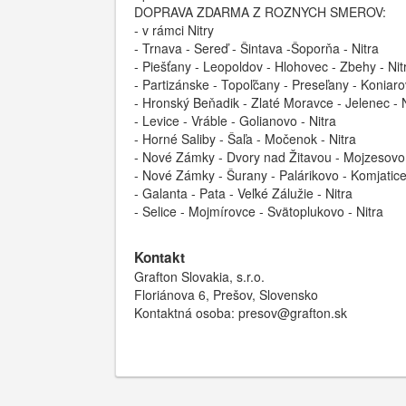
DOPRAVA ZDARMA Z ROZNYCH SMEROV:
- v rámci Nitry
- Trnava - Sereď - Šintava -Šoporňa - Nitra
- Piešťany - Leopoldov - Hlohovec - Zbehy - Nit
- Partizánske - Topoľčany - Preseľany - Koniaro
- Hronský Beňadik - Zlaté Moravce - Jelenec - N
- Levice - Vráble - Golianovo - Nitra
- Horné Saliby - Šaľa - Močenok - Nitra
- Nové Zámky - Dvory nad Žitavou - Mojzesovo -
- Nové Zámky - Šurany - Palárikovo - Komjatice 
- Galanta - Pata - Veľké Zálužie - Nitra
- Selice - Mojmírovce - Svätoplukovo - Nitra
Kontakt
Grafton Slovakia, s.r.o.
Floriánova 6, Prešov, Slovensko
Kontaktná osoba: presov@grafton.sk