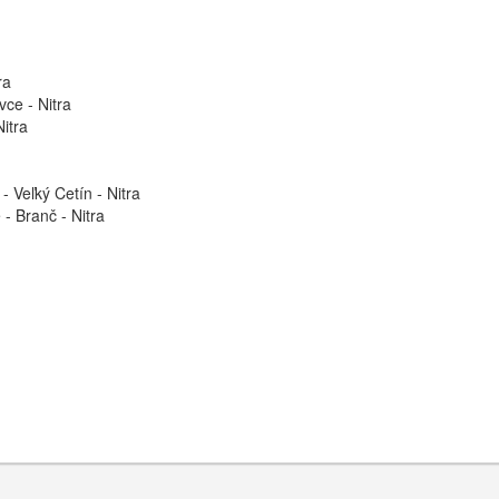
ra
vce - Nitra
itra
 Veľký Cetín - Nitra
- Branč - Nitra