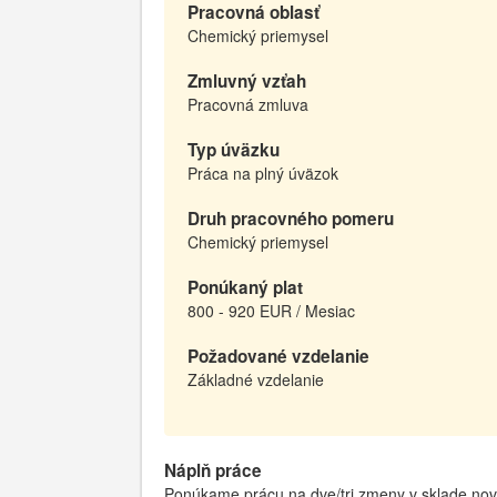
Pracovná oblasť
Chemický priemysel
Zmluvný vzťah
Pracovná zmluva
Typ úväzku
Práca na plný úväzok
Druh pracovného pomeru
Chemický priemysel
Ponúkaný plat
800 - 920 EUR / Mesiac
Požadované vzdelanie
Základné vzdelanie
Náplň práce
Ponúkame prácu na dve/tri zmeny v sklade nove