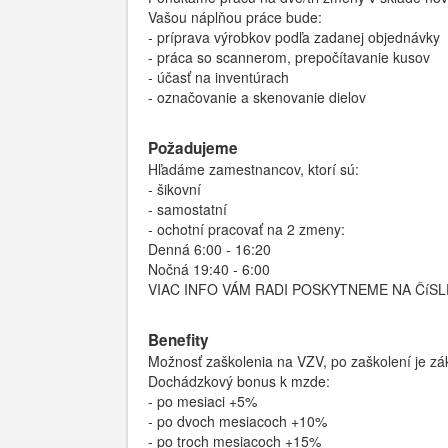
Vašou náplňou práce bude:
- príprava výrobkov podľa zadanej objednávky
- práca so scannerom, prepočítavanie kusov
- účasť na inventúrach
- označovanie a skenovanie dielov
Požadujeme
Hľadáme zamestnancov, ktorí sú:
- šikovní
- samostatní
- ochotní pracovať na 2 zmeny:
Denná 6:00 - 16:20
Nočná 19:40 - 6:00
VIAC INFO VÁM RADI POSKYTNEME NA ČíSLE
Benefity
Možnosť zaškolenia na VZV, po zaškolení je z
Dochádzkový bonus k mzde:
- po mesiaci +5%
- po dvoch mesiacoch +10%
- po troch mesiacoch +15%