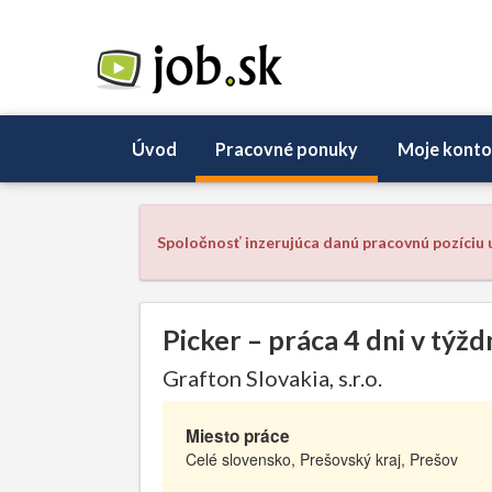
Úvod
Pracovné ponuky
Moje konto
Spoločnosť inzerujúca danú pracovnú pozíciu u
Picker – práca 4 dni v týž
Grafton Slovakia, s.r.o.
Miesto práce
Celé slovensko, Prešovský kraj, Prešov