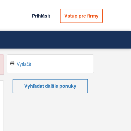
Prihlásiť
Vstup pre firmy
Vytlačiť
Vyhľadať ďaľšie ponuky