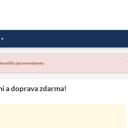
×
končila jej uverejnenie.
dni a doprava zdarma!