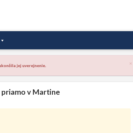
×
končila jej uverejnenie.
 priamo v Martine