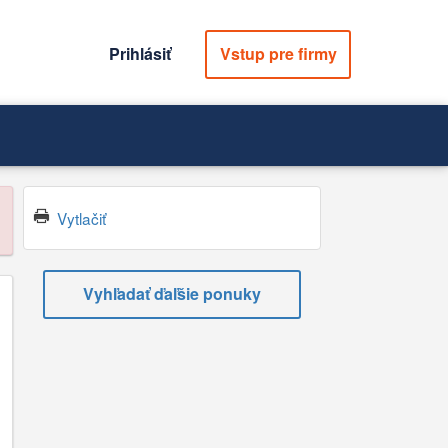
Prihlásiť
Vstup pre firmy
Vytlačiť
Vyhľadať ďaľšie ponuky