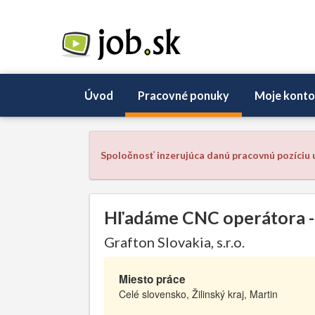
Úvod
Pracovné ponuky
Moje konto
Spoločnosť inzerujúca danú pracovnú pozíciu u
Hľadáme CNC operátora -
Grafton Slovakia, s.r.o.
Miesto práce
Celé slovensko, Žilinský kraj, Martin