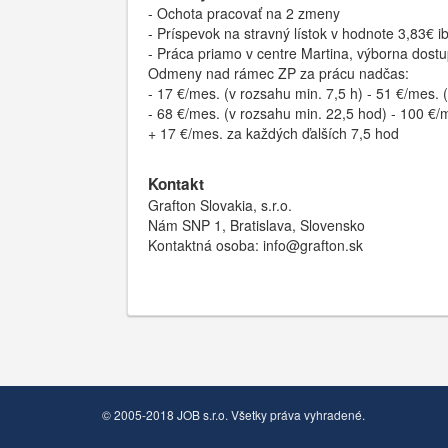
- Ochota pracovať na 2 zmeny
- Príspevok na stravný lístok v hodnote 3,83€
- Práca priamo v centre Martina, výborna dost
Odmeny nad rámec ZP za prácu nadčas:
- 17 €/mes. (v rozsahu min. 7,5 h) - 51 €/mes. 
- 68 €/mes. (v rozsahu min. 22,5 hod) - 100 €/
+ 17 €/mes. za každých ďalších 7,5 hod
Kontakt
Grafton Slovakia, s.r.o.
Nám SNP 1, Bratislava, Slovensko
Kontaktná osoba: info@grafton.sk
© 2005-2018 JOB s.r.o. Všetky práva vyhradené.