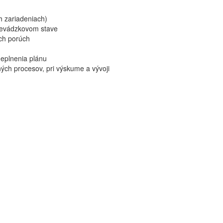
h zariadeniach)
prevádzkovom stave
ých porúch
neplnenia plánu
ých procesov, pri výskume a vývoji