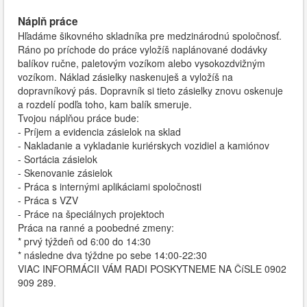
Náplň práce
Hľadáme šikovného skladníka pre medzinárodnú spoločnosť.
Ráno po príchode do práce vyložíš naplánované dodávky
balíkov ručne, paletovým vozíkom alebo vysokozdvižným
vozíkom. Náklad zásielky naskenuješ a vyložíš na
dopravníkový pás. Dopravník si tieto zásielky znovu oskenuje
a rozdelí podľa toho, kam balík smeruje.
Tvojou náplňou práce bude:
- Príjem a evidencia zásielok na sklad
- Nakladanie a vykladanie kuriérskych vozidiel a kamiónov
- Sortácia zásielok
- Skenovanie zásielok
- Práca s internými aplikáciami spoločnosti
- Práca s VZV
- Práce na špeciálnych projektoch
Práca na ranné a poobedné zmeny:
* prvý týždeň od 6:00 do 14:30
* následne dva týždne po sebe 14:00-22:30
VIAC INFORMÁCII VÁM RADI POSKYTNEME NA ČíSLE 0902
909 289.