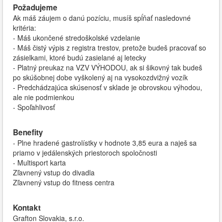
Požadujeme
Ak máš záujem o danú pozíciu, musíš spĺňať nasledovné
kritéria:
- Máš ukončené stredoškolské vzdelanie
- Máš čistý výpis z registra trestov, pretože budeš pracovať so
zásielkami, ktoré budú zasielané aj letecky
- Platný preukaz na VZV VÝHODOU, ak si šikovný tak budeš
po skúšobnej dobe vyškolený aj na vysokozdvižný vozík
- Predchádzajúca skúsenosť v sklade je obrovskou výhodou,
ale nie podmienkou
- Spoľahlivosť
Benefity
- Plne hradené gastrolístky v hodnote 3,85 eura a naješ sa
priamo v jedálenských priestoroch spoločnosti
- Multisport karta
Zľavnený vstup do divadla
Zľavnený vstup do fitness centra
Kontakt
Grafton Slovakia, s.r.o.