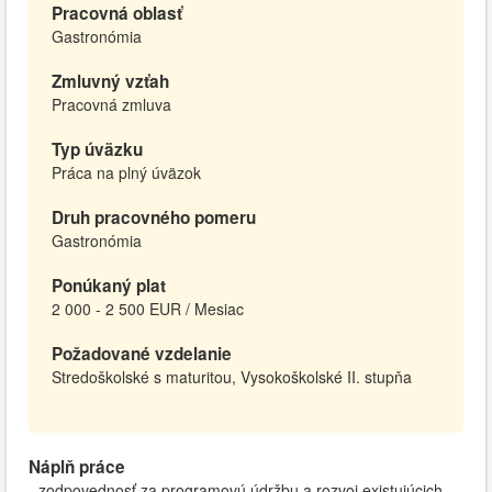
Pracovná oblasť
Gastronómia
Zmluvný vzťah
Pracovná zmluva
Typ úväzku
Práca na plný úväzok
Druh pracovného pomeru
Gastronómia
Ponúkaný plat
2 000 - 2 500 EUR / Mesiac
Požadované vzdelanie
Stredoškolské s maturitou, Vysokoškolské II. stupňa
Náplň práce
- zodpovednosť za programovú údržbu a rozvoj existujúcich