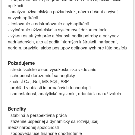
aplikácií
- analýza uživateľských požiadaviek, návrh riešení a vývoj
nových aplikácií
- testovanie a odstraňovanie chýb aplikácií
- vytváranie uživateľskej a systémovej dokumentácie
- výkon ostatných prác a činností podľa potreby a pokynov
nadriadených, ako aj podľa interných inštrukcií, nariadení,
noriem, pravidiel alebo postupov definovaných pre túto pozíciu
Požadujeme
- stredoškolské alebo vysokoškolské vzdelanie
- schopnosť dorozumieť sa anglicky
-znalosť C#, .Net, MS SQL, ASP
- prehľad v oblasti informačných technológií
- samostatnosť, analytické myslenie, orientácia na užívateľa
Benefity
- stabilná a perspektívna práca
- zázemie úspešnej a dynamicky sa rozvíjajúcej
medzinárodnej spoločnosti
- zodpovedajúce finančné ohodnotenie