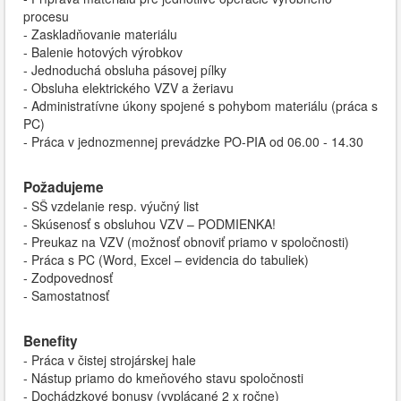
procesu
- Zaskladňovanie materiálu
- Balenie hotových výrobkov
- Jednoduchá obsluha pásovej pílky
- Obsluha elektrického VZV a žeriavu
- Administratívne úkony spojené s pohybom materiálu (práca s
PC)
- Práca v jednozmennej prevádzke PO-PIA od 06.00 - 14.30
Požadujeme
- SŠ vzdelanie resp. výučný list
- Skúsenosť s obsluhou VZV – PODMIENKA!
- Preukaz na VZV (možnosť obnoviť priamo v spoločnosti)
- Práca s PC (Word, Excel – evidencia do tabuliek)
- Zodpovednosť
- Samostatnosť
Benefity
- Práca v čistej strojárskej hale
- Nástup priamo do kmeňového stavu spoločnosti
- Dochádzkové bonusy (vyplácané 2 x ročne)