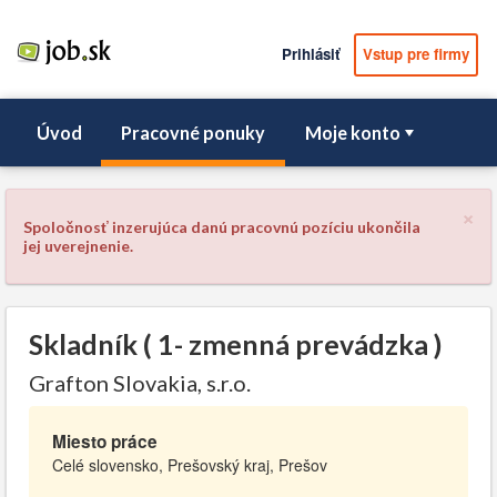
Prihlásiť
Vstup pre firmy
Úvod
Pracovné ponuky
Moje konto
×
Spoločnosť inzerujúca danú pracovnú pozíciu ukončila
jej uverejnenie.
Skladník ( 1- zmenná prevádzka )
Grafton Slovakia, s.r.o.
Miesto práce
Celé slovensko, Prešovský kraj, Prešov