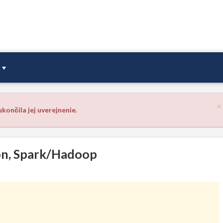
×
končila jej uverejnenie.
on, Spark/Hadoop