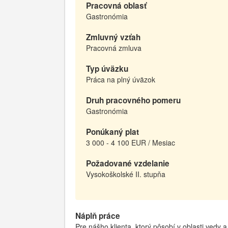
Pracovná oblasť
Gastronómia
Zmluvný vzťah
Pracovná zmluva
Typ úväzku
Práca na plný úväzok
Druh pracovného pomeru
Gastronómia
Ponúkaný plat
3 000 - 4 100 EUR / Mesiac
Požadované vzdelanie
Vysokoškolské II. stupňa
Náplň práce
Pre nášho klienta, ktorý pôsobí v oblasti vedy