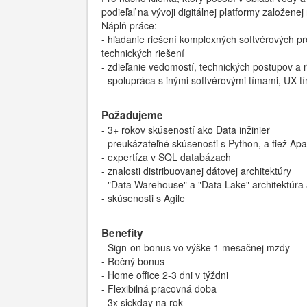
podieľaľ na vývoji digitálnej platformy založenej
Náplň práce:
- hľadanie riešení komplexných softvérových p
technických riešení
- zdieľanie vedomostí, technických postupov a
- spolupráca s inými softvérovými tímami, UX
Požadujeme
- 3+ rokov skúseností ako Data inžinier
- preukázateľné skúsenosti s Python, a tiež A
- expertíza v SQL databázach
- znalosti distribuovanej dátovej architektúry
- "Data Warehouse" a "Data Lake" architektúra a
- skúsenosti s Agile
Benefity
- Sign-on bonus vo výške 1 mesačnej mzdy
- Ročný bonus
- Home office 2-3 dni v týždni
- Flexibilná pracovná doba
- 3x sickday na rok