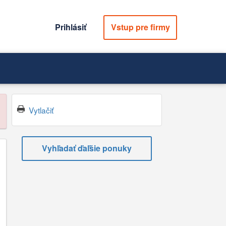
Prihlásiť
Vstup pre firmy
Vytlačiť
Vyhľadať ďaľšie ponuky