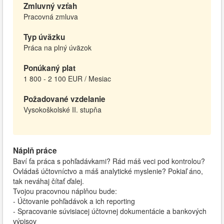
Zmluvný vzťah
Pracovná zmluva
Typ úväzku
Práca na plný úväzok
Ponúkaný plat
1 800 - 2 100 EUR / Mesiac
Požadované vzdelanie
Vysokoškolské II. stupňa
Náplň práce
Baví ťa práca s pohľadávkami? Rád máš veci pod kontrolou?
Ovládaš účtovníctvo a máš analytické myslenie? Pokiaľ áno,
tak neváhaj čítať ďalej.
Tvojou pracovnou náplňou bude:
- Účtovanie pohľadávok a ich reporting
- Spracovanie súvisiacej účtovnej dokumentácie a bankových
výpisov