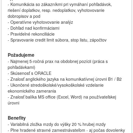
- Komunikácia so zákazníkmi pri vymáhaní pohľadávok,
riešení doplatkov, resp. nedoplatkov, vyhotovovanie
dobropisov a pod
- Operatívne vyhotovovanie analýz
- Dohľad nad konfirmáciami
- Pravidelné rekonciliácie
- Spravovanie credit limit súbora, stop listu, zápočtov
Požadujeme
- Najmenej 5-ročná prax na obdobnej pozícii (práca s
pohľadávkami)
- Skúsenosť s ORACLE
- Znalosť anglického jazyka na komunikatívnej úrovni B1 / B2
- Ukončené stredoškolské/vysokoškolské vzdelanie
ekonomického zamerania
- Znalosť balíka MS office (Excel, Word) na používateľskej
úrovni
Benefity
- Variabilná zložka mzdy do výšky 20 % hrubej mzdy
- Plne hradené stravné zamestnávateľom - aj počas dovolenky