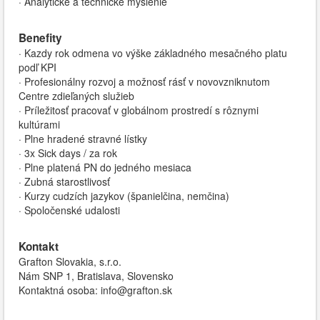
· Analytické a technické myslenie
Benefity
· Kazdy rok odmena vo výške základného mesačného platu
podľ KPI
· Profesionálny rozvoj a možnosť rásť v novovzniknutom
Centre zdieľaných služieb
· Príležitosť pracovať v globálnom prostredí s rôznymi
kultúrami
· Plne hradené stravné lístky
· 3x Sick days / za rok
· Plne platená PN do jedného mesiaca
· Zubná starostlivosť
· Kurzy cudzích jazykov (španielčina, nemčina)
· Spoločenské udalosti
Kontakt
Grafton Slovakia, s.r.o.
Nám SNP 1, Bratislava, Slovensko
Kontaktná osoba: info@grafton.sk