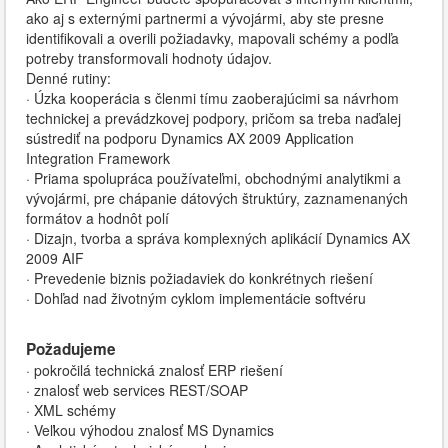
ako aj s externými partnermi a vývojármi, aby ste presne
identifikovali a overili požiadavky, mapovali schémy a podľa
potreby transformovali hodnoty údajov.
Denné rutiny:
· Úzka kooperácia s členmi tímu zaoberajúcimi sa návrhom
technickej a prevádzkovej podpory, pričom sa treba naďalej
sústrediť na podporu Dynamics AX 2009 Application
Integration Framework
· Priama spolupráca používateľmi, obchodnými analytikmi a
vývojármi, pre chápanie dátových štruktúry, zaznamenaných
formátov a hodnôt polí
· Dizajn, tvorba a správa komplexných aplikácií Dynamics AX
2009 AIF
· Prevedenie biznis požiadaviek do konkrétnych riešení
· Dohľad nad životným cyklom implementácie softvéru
Požadujeme
· pokročilá technická znalosť ERP riešení
· znalosť web services REST/SOAP
· XML schémy
· Veľkou výhodou znalosť MS Dynamics