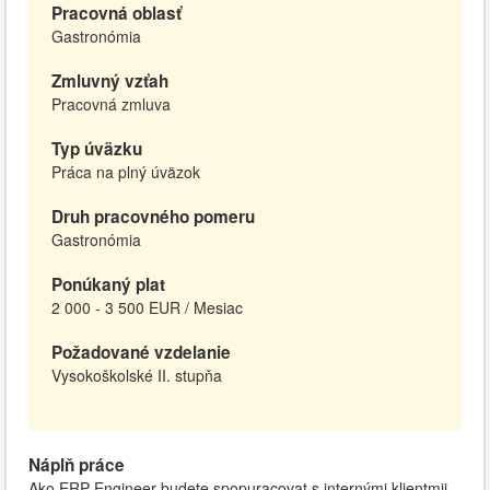
Pracovná oblasť
Gastronómia
Zmluvný vzťah
Pracovná zmluva
Typ úväzku
Práca na plný úväzok
Druh pracovného pomeru
Gastronómia
Ponúkaný plat
2 000 - 3 500 EUR / Mesiac
Požadované vzdelanie
Vysokoškolské II. stupňa
Náplň práce
Ako ERP Engineer budete spopuracovat s internými klientmii,