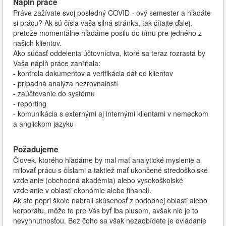
Náplň práce
Práve zažívate svoj posledný COVID - ový semester a hľadáte
si prácu? Ak sú čísla vaša silná stránka, tak čítajte ďalej,
pretože momentálne hľadáme posilu do tímu pre jedného z
našich klientov.
Ako súčasť oddelenia účtovníctva, ktoré sa teraz rozrastá by
Vaša náplň práce zahŕňala:
- kontrola dokumentov a verifikácia dát od klientov
- prípadná analýza nezrovnalostí
- zaúčtovanie do systému
- reporting
- komunikácia s externými aj internými klientami v nemeckom
a anglickom jazyku
Požadujeme
Človek, ktorého hľadáme by mal mať analytické myslenie a
milovať prácu s číslami a taktiež mať ukončené stredoškolské
vzdelanie (obchodná akadémia) alebo vysokoškolské
vzdelanie v oblasti ekonómie alebo financií.
Ak ste popri škole nabrali skúsenosť z podobnej oblasti alebo
korporátu, môže to pre Vás byť iba plusom, avšak nie je to
nevyhnutnosťou. Bez čoho sa však nezaobídete je ovládanie