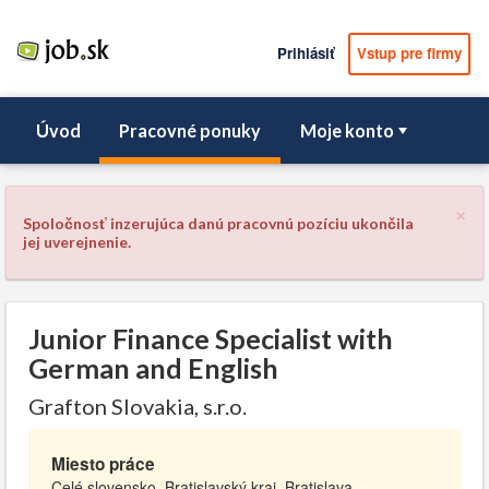
Prihlásiť
Vstup pre firmy
Úvod
Pracovné ponuky
Moje konto
×
Spoločnosť inzerujúca danú pracovnú pozíciu ukončila
jej uverejnenie.
Junior Finance Specialist with
German and English
Grafton Slovakia, s.r.o.
Miesto práce
Celé slovensko, Bratislavský kraj, Bratislava