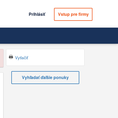
Prihlásiť
Vstup pre firmy
Vytlačiť
Vyhľadať ďaľšie ponuky