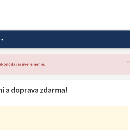
×
končila jej uverejnenie.
dni a doprava zdarma!