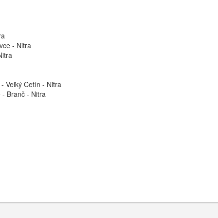
ra
vce - Nitra
itra
 Veľký Cetín - Nitra
- Branč - Nitra