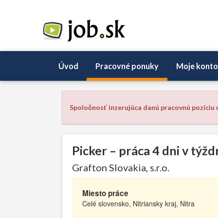
Úvod
Pracovné ponuky
Moje konto
Spoločnosť inzerujúca danú pracovnú pozíciu u
Picker – práca 4 dni v týž
Grafton Slovakia, s.r.o.
Miesto práce
Celé slovensko, Nitriansky kraj, Nitra