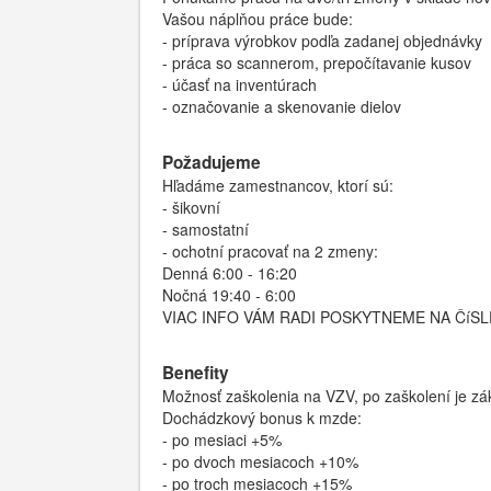
Vašou náplňou práce bude:
- príprava výrobkov podľa zadanej objednávky
- práca so scannerom, prepočítavanie kusov
- účasť na inventúrach
- označovanie a skenovanie dielov
Požadujeme
Hľadáme zamestnancov, ktorí sú:
- šikovní
- samostatní
- ochotní pracovať na 2 zmeny:
Denná 6:00 - 16:20
Nočná 19:40 - 6:00
VIAC INFO VÁM RADI POSKYTNEME NA ČíSLE
Benefity
Možnosť zaškolenia na VZV, po zaškolení je z
Dochádzkový bonus k mzde:
- po mesiaci +5%
- po dvoch mesiacoch +10%
- po troch mesiacoch +15%