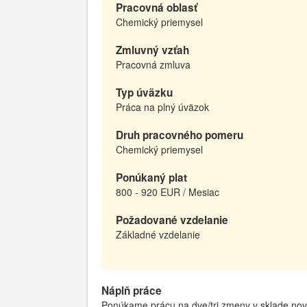
Pracovná oblasť
Chemický priemysel
Zmluvný vzťah
Pracovná zmluva
Typ úväzku
Práca na plný úväzok
Druh pracovného pomeru
Chemický priemysel
Ponúkaný plat
800 - 920 EUR / Mesiac
Požadované vzdelanie
Základné vzdelanie
Náplň práce
Ponúkame prácu na dve/tri zmeny v sklade nove