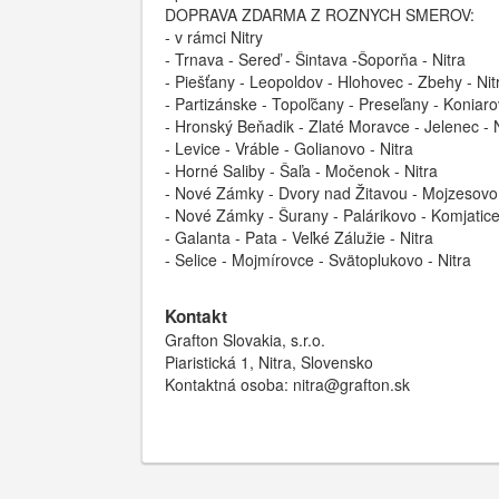
DOPRAVA ZDARMA Z ROZNYCH SMEROV:
- v rámci Nitry
- Trnava - Sereď - Šintava -Šoporňa - Nitra
- Piešťany - Leopoldov - Hlohovec - Zbehy - Nit
- Partizánske - Topoľčany - Preseľany - Koniaro
- Hronský Beňadik - Zlaté Moravce - Jelenec - N
- Levice - Vráble - Golianovo - Nitra
- Horné Saliby - Šaľa - Močenok - Nitra
- Nové Zámky - Dvory nad Žitavou - Mojzesovo -
- Nové Zámky - Šurany - Palárikovo - Komjatice 
- Galanta - Pata - Veľké Zálužie - Nitra
- Selice - Mojmírovce - Svätoplukovo - Nitra
Kontakt
Grafton Slovakia, s.r.o.
Piaristická 1, Nitra, Slovensko
Kontaktná osoba: nitra@grafton.sk