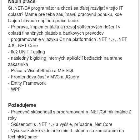
Náplň práce
Si .NET/C# programátor a chceš sa ďalej rozvíjať v tejto IT
oblasti? Máme pre teba zaujímavú pracovnú ponuku, kde
tvojou hlavnou náplňou práce bude:
- Príprava, implementácia a rozvoj softvérových riešení v
oblasti finančných platieb a bankovych prevodov
- programovanie v jazyku C# na platformách .NET 4.7, .NET
4.8, .NET Core
- tiež UNIT Testing
- následný bigfixing interných aplikácií bežiacich na strane
zákazníka
- Práca s Visual Studio a MS SQL
- Frontendová časť v MVC a JQuery
- Entity Framework
- WPF
Požadujeme
- Pracovné skúsenosti s programovaním .NET/C# minimálne 2
roky
- Skúsenosti s .NET 4.7 a vyššie, prípadne .Net Core
- Vysokoškolské vzdelanie min. I. stupňa so zameraním na
technický smer