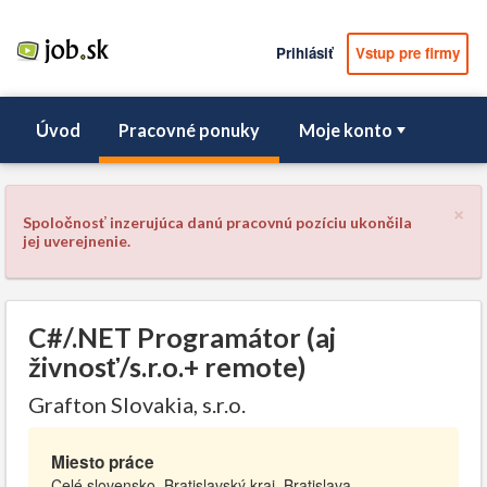
Prihlásiť
Vstup pre firmy
Úvod
Pracovné ponuky
Moje konto
×
Spoločnosť inzerujúca danú pracovnú pozíciu ukončila
jej uverejnenie.
C#/.NET Programátor (aj
živnosť/s.r.o.+ remote)
Grafton Slovakia, s.r.o.
Miesto práce
Celé slovensko, Bratislavský kraj, Bratislava