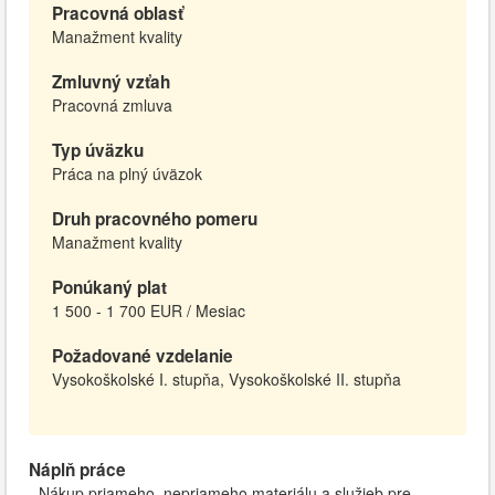
Pracovná oblasť
Manažment kvality
Zmluvný vzťah
Pracovná zmluva
Typ úväzku
Práca na plný úväzok
Druh pracovného pomeru
Manažment kvality
Ponúkaný plat
1 500 - 1 700 EUR / Mesiac
Požadované vzdelanie
Vysokoškolské I. stupňa, Vysokoškolské II. stupňa
Náplň práce
- Nákup priameho, nepriameho materiálu a služieb pre