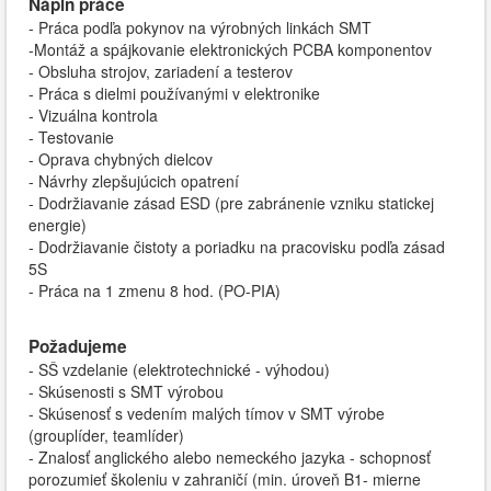
Náplň práce
- Práca podľa pokynov na výrobných linkách SMT
-Montáž a spájkovanie elektronických PCBA komponentov
- Obsluha strojov, zariadení a testerov
- Práca s dielmi používanými v elektronike
- Vizuálna kontrola
- Testovanie
- Oprava chybných dielcov
- Návrhy zlepšujúcich opatrení
- Dodržiavanie zásad ESD (pre zabránenie vzniku statickej
energie)
- Dodržiavanie čistoty a poriadku na pracovisku podľa zásad
5S
- Práca na 1 zmenu 8 hod. (PO-PIA)
Požadujeme
- SŠ vzdelanie (elektrotechnické - výhodou)
- Skúsenosti s SMT výrobou
- Skúsenosť s vedením malých tímov v SMT výrobe
(grouplíder, teamlíder)
- Znalosť anglického alebo nemeckého jazyka - schopnosť
porozumieť školeniu v zahraničí (min. úroveň B1- mierne