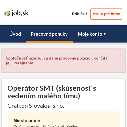
Prihlásiť
Vstup pre firmy
Úvod
Pracovné ponuky
Moje konto
×
Spoločnosť inzerujúca danú pracovnú pozíciu ukončila
jej uverejnenie.
Operátor SMT (skúsenosť s
vedením malého tímu)
Grafton Slovakia, s.r.o.
Miesto práce
Celé slovensko, Košický kraj, Košice