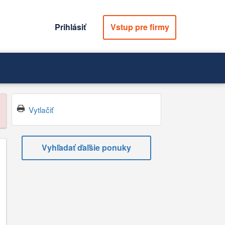
Prihlásiť
Vstup pre firmy
Vytlačiť
Vyhľadať ďaľšie ponuky