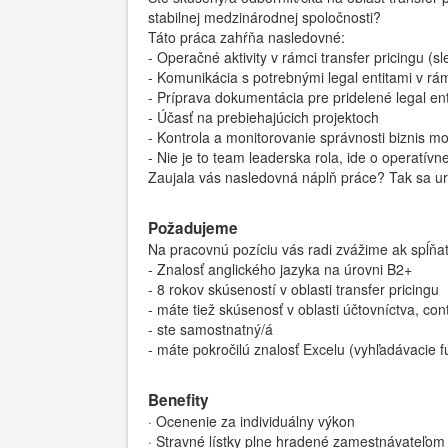
stabilnej medzinárodnej spoločnosti?
Táto práca zahŕňa nasledovné:
- Operačné aktivity v rámci transfer pricingu (s
- Komunikácia s potrebnými legal entitami v rám
- Príprava dokumentácia pre pridelené legal ent
- Účasť na prebiehajúcich projektoch
- Kontrola a monitorovanie správnosti biznis m
- Nie je to team leaderska rola, ide o operatív
Zaujala vás nasledovná náplň práce? Tak sa urči
Požadujeme
Na pracovnú pozíciu vás radi zvážime ak spĺňa
- Znalosť anglického jazyka na úrovni B2+
- 8 rokov skúseností v oblasti transfer pricingu
- máte tiež skúsenosť v oblasti účtovníctva, con
- ste samostnatný/á
- máte pokročilú znalosť Excelu (vyhľadávacie 
Benefity
· Ocenenie za individuálny výkon
· Stravné lístky plne hradené zamestnávateľom