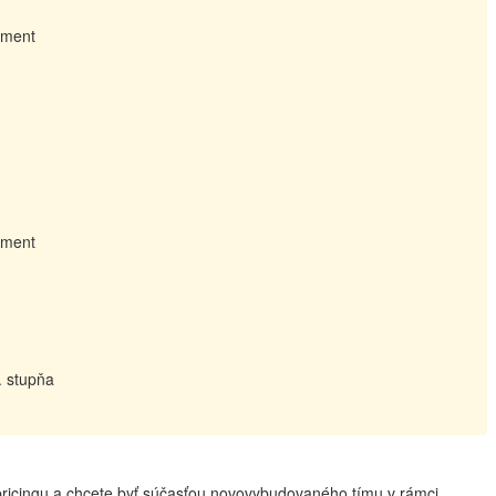
žment
žment
. stupňa
 pricingu a chcete byť súčasťou novovybudovaného tímu v rámci