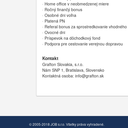
· Home office v neobmedzenej miere
· Ročný finančý bonus
· Osobné dni voľna
· Platená PN
· Referal bonus za sprostredkovanie vhodného
· Ovocné dni
· Príspevok na dôchodkový fond
· Podpora pre cestovanie verejnou dopravou
Kontakt
Grafton Slovakia, s.r.o.
Nám SNP 1, Bratislava, Slovensko
Kontaktná osoba: info@grafton.sk
© 2005-2018 JOB s.r.o. Všetky práva vyhradené.