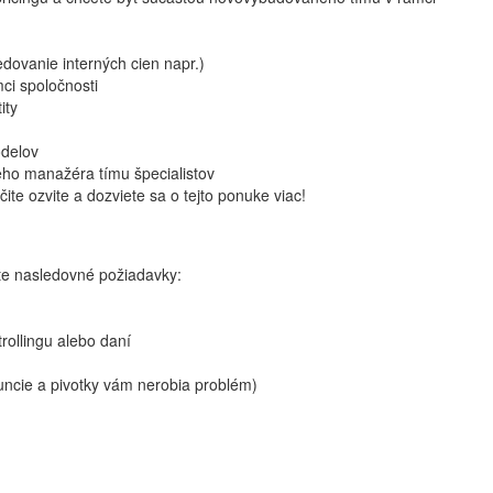
ledovanie interných cien napr.)
ci spoločnosti
ity
odelov
neho manažéra tímu špecialistov
te ozvite a dozviete sa o tejto ponuke viac!
te nasledovné požiadavky:
trollingu alebo daní
funcie a pivotky vám nerobia problém)