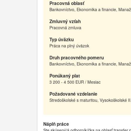
Pracovná oblasť
Bankovníctvo, Ekonomika a financie, Mana
Zmluvný vzťah
Pracovná zmluva
Typ úväzku
Práca na plný úväzok
Druh pracovného pomeru
Bankovníctvo, Ekonomika a financie, Mana
Ponúkaný plat
3 200 - 4 500 EUR / Mesiac
Požadované vzdelanie
Stredoškolské s maturitou, Vysokoškolské II
Náplň práce
Ste skúsený/á odborník/čka na oblasť transfer