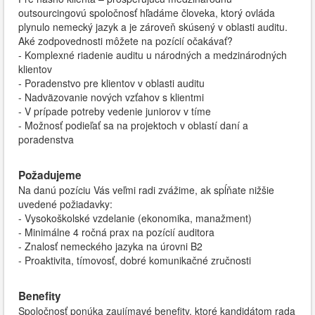
outsourcingovú spoločnosť hľadáme človeka, ktorý ovláda
plynulo nemecký jazyk a je zároveň skúsený v oblasti auditu.
Aké zodpovednosti môžete na pozícií očakávať?
- Komplexné riadenie auditu u národných a medzinárodných
klientov
- Poradenstvo pre klientov v oblasti auditu
- Nadväzovanie nových vzťahov s klientmi
- V prípade potreby vedenie juniorov v tíme
- Možnosť podieľať sa na projektoch v oblastí daní a
poradenstva
Požadujeme
Na danú pozíciu Vás veľmi radi zvážime, ak spĺňate nižšie
uvedené požiadavky:
- Vysokoškolské vzdelanie (ekonomika, manažment)
- Minimálne 4 ročná prax na pozícií auditora
- Znalosť nemeckého jazyka na úrovni B2
- Proaktivita, tímovosť, dobré komunikačné zručnosti
Benefity
Spoločnosť ponúka zaujímavé benefity, ktoré kandidátom rada