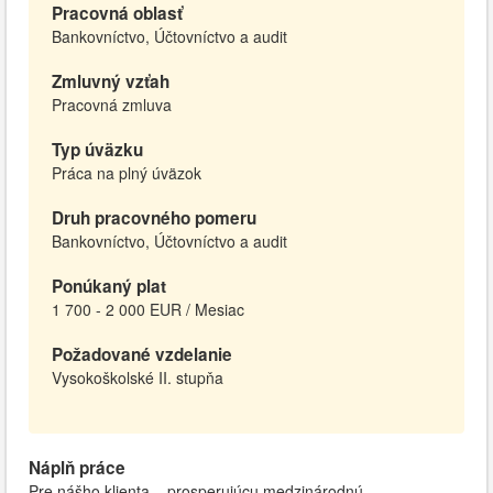
Pracovná oblasť
Bankovníctvo, Účtovníctvo a audit
Zmluvný vzťah
Pracovná zmluva
Typ úväzku
Práca na plný úväzok
Druh pracovného pomeru
Bankovníctvo, Účtovníctvo a audit
Ponúkaný plat
1 700 - 2 000 EUR / Mesiac
Požadované vzdelanie
Vysokoškolské II. stupňa
Náplň práce
Pre nášho klienta – prosperujúcu medzinárodnú