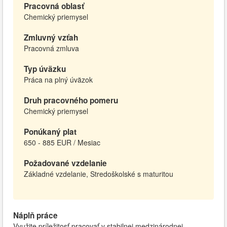
Pracovná oblasť
Chemický priemysel
Zmluvný vzťah
Pracovná zmluva
Typ úväzku
Práca na plný úväzok
Druh pracovného pomeru
Chemický priemysel
Ponúkaný plat
650 - 885 EUR / Mesiac
Požadované vzdelanie
Základné vzdelanie, Stredoškolské s maturitou
Náplň práce
Využite príležitosť pracovať v stabilnej medzinárodnej