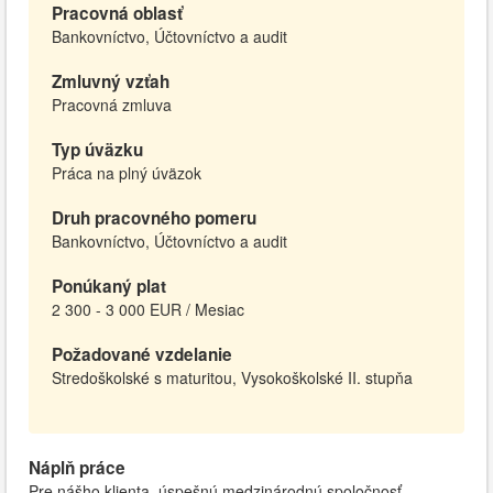
Pracovná oblasť
Bankovníctvo, Účtovníctvo a audit
Zmluvný vzťah
Pracovná zmluva
Typ úväzku
Práca na plný úväzok
Druh pracovného pomeru
Bankovníctvo, Účtovníctvo a audit
Ponúkaný plat
2 300 - 3 000 EUR / Mesiac
Požadované vzdelanie
Stredoškolské s maturitou, Vysokoškolské II. stupňa
Náplň práce
Pre nášho klienta, úspešnú medzinárodnú spoločnosť,