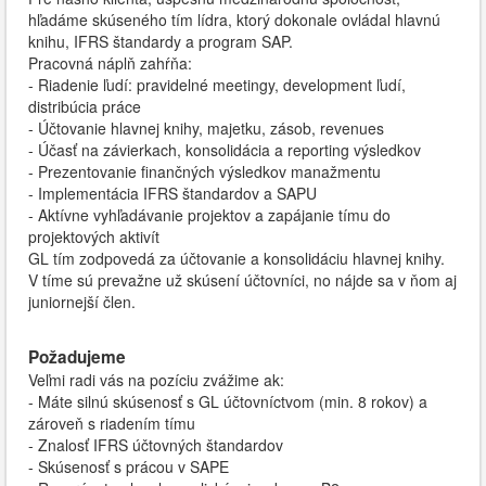
hľadáme skúseného tím lídra, ktorý dokonale ovládal hlavnú
knihu, IFRS štandardy a program SAP.
Pracovná náplň zahŕňa:
- Riadenie ľudí: pravidelné meetingy, development ľudí,
distribúcia práce
- Účtovanie hlavnej knihy, majetku, zásob, revenues
- Účasť na závierkach, konsolidácia a reporting výsledkov
- Prezentovanie finančných výsledkov manažmentu
- Implementácia IFRS štandardov a SAPU
- Aktívne vyhľadávanie projektov a zapájanie tímu do
projektových aktivít
GL tím zodpovedá za účtovanie a konsolidáciu hlavnej knihy.
V tíme sú prevažne už skúsení účtovníci, no nájde sa v ňom aj
juniornejší člen.
Požadujeme
Veľmi radi vás na pozíciu zvážime ak:
- Máte silnú skúsenosť s GL účtovníctvom (min. 8 rokov) a
zároveň s riadením tímu
- Znalosť IFRS účtovných štandardov
- Skúsenosť s prácou v SAPE