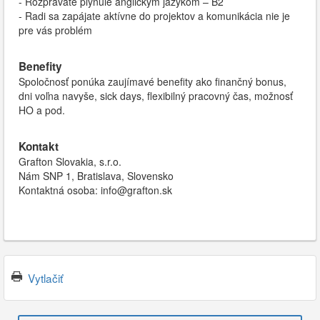
- Rozprávate plynule anglickým jazykom – B2
- Radi sa zapájate aktívne do projektov a komunikácia nie je
pre vás problém
Benefity
Spoločnosť ponúka zaujímavé benefity ako finančný bonus,
dni voľna navyše, sick days, flexibilný pracovný čas, možnosť
HO a pod.
Kontakt
Grafton Slovakia, s.r.o.
Nám SNP 1, Bratislava, Slovensko
Kontaktná osoba: info@grafton.sk
Vytlačiť