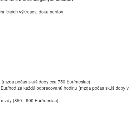
echnických výkresov, dokumentov
d (mzda počas skúš.doby cca 750 Eur/mesiac)
0,72 Eur/hod za každú odpracovanú hodinu (mzda počas skúš.doby v
 mzdy (850 - 900 Eur/mesiac)