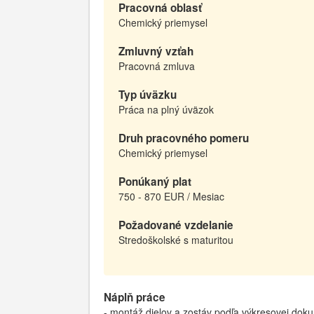
Pracovná oblasť
Chemický priemysel
Zmluvný vzťah
Pracovná zmluva
Typ úväzku
Práca na plný úväzok
Druh pracovného pomeru
Chemický priemysel
Ponúkaný plat
750 - 870 EUR / Mesiac
Požadované vzdelanie
Stredoškolské s maturitou
Náplň práce
- montáž dielov a zostáv podľa výkresovej dok