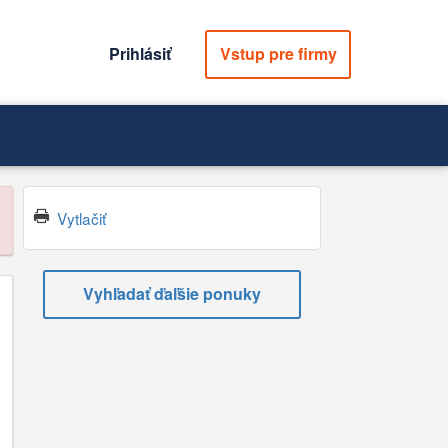
Prihlásiť
Vstup pre firmy
Vytlačiť
Vyhľadať ďaľšie ponuky