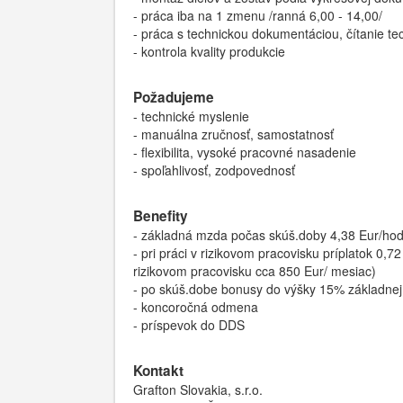
- práca iba na 1 zmenu /ranná 6,00 - 14,00/
- práca s technickou dokumentáciou, čítanie t
- kontrola kvality produkcie
Požadujeme
- technické myslenie
- manuálna zručnosť, samostatnosť
- flexibilita, vysoké pracovné nasadenie
- spoľahlivosť, zodpovednosť
Benefity
- základná mzda počas skúš.doby 4,38 Eur/ho
- pri práci v rizikovom pracovisku príplatok 
rizikovom pracovisku cca 850 Eur/ mesiac)
- po skúš.dobe bonusy do výšky 15% základnej
- koncoročná odmena
- príspevok do DDS
Kontakt
Grafton Slovakia, s.r.o.