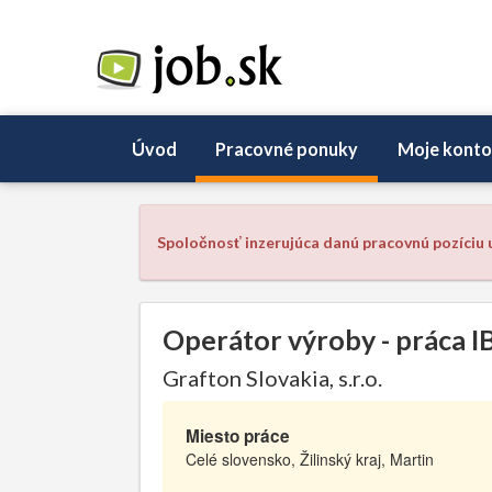
Úvod
Pracovné ponuky
Moje konto
Spoločnosť inzerujúca danú pracovnú pozíciu u
Operátor výroby - práca I
Grafton Slovakia, s.r.o.
Miesto práce
Celé slovensko, Žilinský kraj, Martin