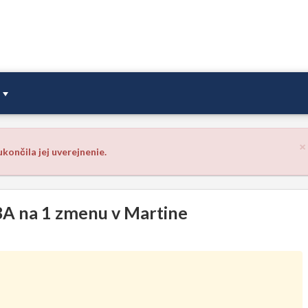
×
končila jej uverejnenie.
BA na 1 zmenu v Martine